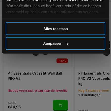
informatie die u aan ze heeft verstrekt of die ze hebben
REVIEWS
0/10
verzameld op basis van uw gebruik van hun services.
GERELATEERDE PRODUCTEN
Inschrijven
Alles toestaan
*Verzendkosten vallen buiten de korting
Aanpassen
-10%
PT Essentials Crossfit Wall Ball
PT Essentials Cross
PRO V2
PRO V2 Voordeelse
kg
Niet op voorraad, vraag naar de levertijd
Nog 4 stuks op voorr
1-3 werkdagen
€49,95
€44,95