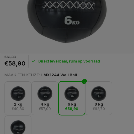
€61,99
Direct leverbaar, ruim op voorraad
€58,90
MAAK EEN KEUZE:
LMX1244 Wall Ball
2 kg
4 kg
6 kg
9 kg
€40,80
€57,00
€58,90
€62,70