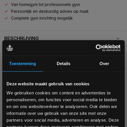
Van homegym tot professionele gym
Persoonlijk en deskundig advies op maat
Complete gym inrichting mogelijk
BESCHRIJVING
KUNNEN WE HELPEN?
Toestemming
Details
Over
+31 (0)24 645 1309
Bam! 5% korting op je volgende
Deze website maakt gebruik van cookies
bestelling
We gebruiken cookies om content en advertenties te
personaliseren, om functies voor social media te bieden
Schrijf je in voor onze nieuwsbrief om op de hoogte te
en om ons websiteverkeer te analyseren. Ook delen we
blijven over onze nieuwe producten, deals en meer
informatie over uw gebruik van onze site met onze
355
interessante info. Ontvang 5% korting op je eerstvolgende
customers give us a
4,7
/
5
at
partners voor social media, adverteren en analyse. Deze
aankoop! 😀
partners kunnen deze gegevens combineren met andere