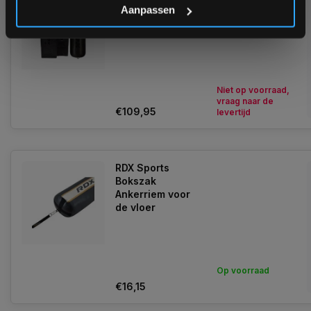
Kara 3-in-1
Aanpassen
Boksset
Kunstleer
Niet op voorraad,
vraag naar de
€109,95
levertijd
RDX Sports
Bokszak
Ankerriem voor
de vloer
Op voorraad
€16,15