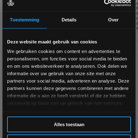
Speedball
inclusief
swivel
Toestemming
Details
Over
Ruim op voorraad
1 tot 3 werkdagen
€49,95
Bam! 5% korting op je volgende
Deze website maakt gebruik van cookies
bestelling
We gebruiken cookies om content en advertenties te
RDX Sports Gym
personaliseren, om functies voor social media te bieden
Lederen
Schrijf je in voor onze nieuwsbrief om op de hoogte te
en om ons websiteverkeer te analyseren. Ook delen we
Gewichtenhef
blijven over onze nieuwe producten, deals en meer
informatie over uw gebruik van onze site met onze
Riem
interessante info. Ontvang 5% korting op je eerstvolgende
partners voor social media, adverteren en analyse. Deze
aankoop! 😀
partners kunnen deze gegevens combineren met andere
informatie die u aan ze heeft verstrekt of die ze hebben
verzameld op basis van uw gebruik van hun services.
Op voorraad
€37,95
Inschrijven
Alles toestaan
RDX Sports F6
*Verzendkosten vallen buiten de korting