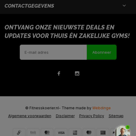
CONTACTGEGEVENS
ONTVANG ONZE NIEUWSTE DEALS EN
UPDATES VOOR THUIS ÉN ZAKELIJKE GYMS!
Abonneer
© Fitnesskoerier.nl
- Theme made by
Webdinge
Algemene voorwaarden
Disclaimer
Privacy Policy
Sitemap
1