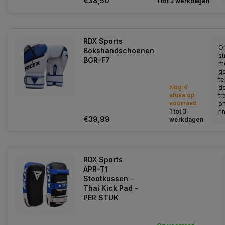
€38,50
1 tot 3 werkdagen
RDX Sports
O
Bokshandschoenen
st
BGR-F7
m
g
te
Nog 4
d
stuks op
t
voorraad
on
1 tot 3
rin
€39,99
werkdagen
RDX Sports
APR-T1
Stootkussen -
Thai Kick Pad -
PER STUK