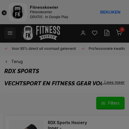
Fitnesskoerier
BEKIJKEN
Fitnesskoerier
GRATIS - In Google Play
0
Voor 95% direct uit voorraad geleverd
Professionele kwaliteit 
Terug
RDX SPORTS
...Lees meer
VECHTSPORT EN FITNESS GEAR VOOR
BOKSEN EN MMA TRAINING
RDX is een Brits merk dat zich sinds 1999 richt op vechtsport-
Filters
en fitnessuitrusting voor intensief gebruik. De focus ligt op
stevige gear die betaalbaar blijft en doet wat je ervan
verwacht, of je nu net begint of al langer traint.
RDX Sports Hosiery
Inner -