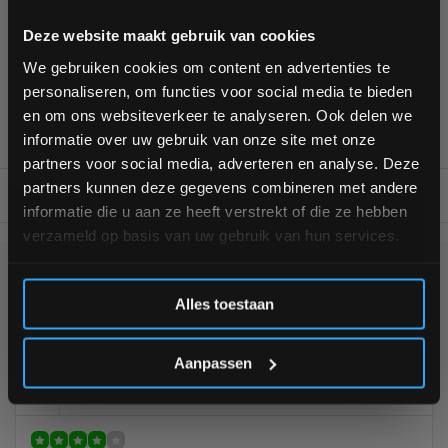
Alles voor jouw gym op één plek
Bam! 5% korting op je volgende
Voor 95% direct uit voorraad geleverd
Deze website maakt gebruik van cookies
Professionele kwaliteit voor scherpe prijs
bestelling
We gebruiken cookies om content en advertenties te
Van homegym tot professionele gym
personaliseren, om functies voor social media te bieden
Persoonlijk en deskundig advies op maat
Schrijf je in voor onze nieuwsbrief om op de hoogte te
en om ons websiteverkeer te analyseren. Ook delen we
Complete gym inrichting mogelijk
blijven over onze nieuwe producten, deals en meer
informatie over uw gebruik van onze site met onze
interessante info. Ontvang 5% korting op je eerstvolgende
partners voor social media, adverteren en analyse. Deze
aankoop! 😀
partners kunnen deze gegevens combineren met andere
BESCHRIJVING
informatie die u aan ze heeft verstrekt of die ze hebben
verzameld op basis van uw gebruik van hun services.
Inschrijven
KUNNEN WE HELPEN?
Alles toestaan
+31 (0)24 645 1309
*Verzendkosten vallen buiten de korting
Aanpassen