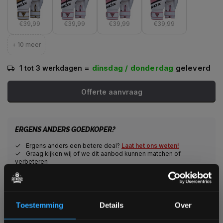
€39,99
€39,99
€39,99
€39,99
+ 10 meer
=
dinsdag / donderdag
geleverd
1 tot 3 werkdagen
Offerte aanvraag
ERGENS ANDERS GOEDKOPER?
Ergens anders een betere deal?
Laat het ons weten!
Graag kijken wij of we dit aanbod kunnen matchen of
verbeteren
Veilig winkelen met het webshop keurmerk
Toestemming
Details
Over
Veilig betalen met een grote keuze aan betaalopties