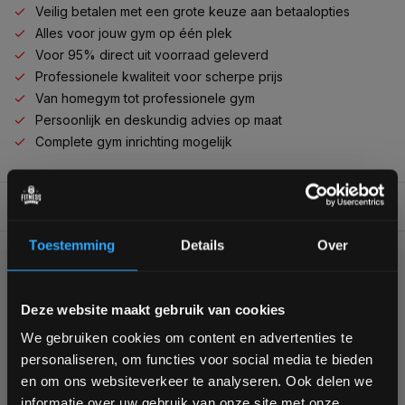
Veilig betalen met een grote keuze aan betaalopties
Alles voor jouw gym op één plek
Voor 95% direct uit voorraad geleverd
Professionele kwaliteit voor scherpe prijs
Van homegym tot professionele gym
Persoonlijk en deskundig advies op maat
Complete gym inrichting mogelijk
BESCHRIJVING
Toestemming
Details
Over
KUNNEN WE HELPEN?
Bam! 5% korting op je volgende
Deze website maakt gebruik van cookies
bestelling
We gebruiken cookies om content en advertenties te
+31 (0)24 645 1309
personaliseren, om functies voor social media te bieden
Schrijf je in voor onze nieuwsbrief om op de hoogte te
en om ons websiteverkeer te analyseren. Ook delen we
blijven over onze nieuwe producten, deals en meer
informatie over uw gebruik van onze site met onze