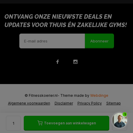
ONTVANG ONZE NIEUWSTE DEALS EN
UPDATES VOOR THUIS ÉN ZAKELIJKE GYMS!
Abonneer
© Fitnesskoerier.nl
- Theme made by
Webdinge
Algemene voorwaarden
Disclaimer
Privacy Policy
Sitemap
1
Toevoegen aan winkelwagen