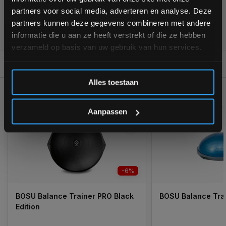
interessante info. Ontvang 5% korting op je eerstvolgende
partners voor social media, adverteren en analyse. Deze
aankoop! 😀
partners kunnen deze gegevens combineren met andere
355
customers give us a
4,7
/
5
at
informatie die u aan ze heeft verstrekt of die ze hebben
verzameld op basis van uw gebruik van hun services.
REVIEWS
9.3/10
Inschrijven
Alles toestaan
GERELATEERDE PRODUCTEN
*Verzendkosten vallen buiten de korting
Aanpassen
-6%
BOSU Balance Trainer PRO Black
BOSU Balance Trai
Edition