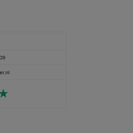
309
er.nl