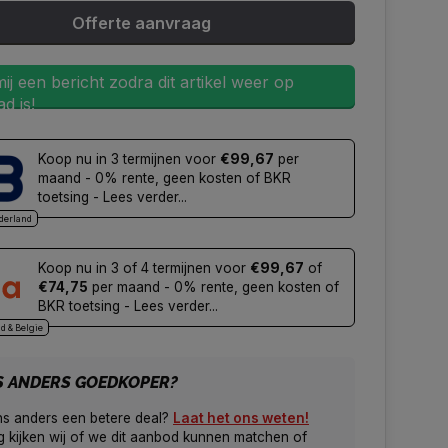
Offerte aanvraag
ij een bericht zodra dit artikel weer op
d is!
Koop nu in 3 termijnen voor
€99,67
per
maand - 0% rente, geen kosten of BKR
toetsing - Lees verder...
derland
Koop nu in 3 of 4 termijnen voor
€99,67
of
€74,75
per maand - 0% rente, geen kosten of
BKR toetsing - Lees verder...
d & Belgie
S ANDERS GOEDKOPER?
ns anders een betere deal?
Laat het ons weten!
 kijken wij of we dit aanbod kunnen matchen of