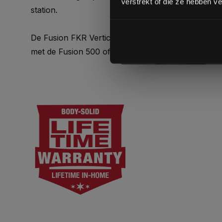
verstrekt of die ze hebben v
station.
De Fusion FKR Vertical Knee Raise kan alleen gebr
met de Fusion 500 of Fusion 600 Homegym.