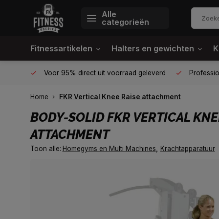
Alle
categorieën
Fitnessartikelen
Halters en gewichten
K
én plek
Voor 95% direct uit voorraad geleverd
Profession
Home
FKR Vertical Knee Raise attachment
BODY-SOLID
FKR VERTICAL KNE
ATTACHMENT
Toon alle:
Homegyms en Multi Machines
,
Krachtapparatuur