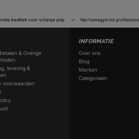
nele kwaliteit voor scherpe prijs
Van homegym tot profession
INFORMATIE
betalen & Overige
Over ons
thoden
Blog
g, levering &
Merken
ren
Categorieën
 voorwaarden
r
olicy
unt