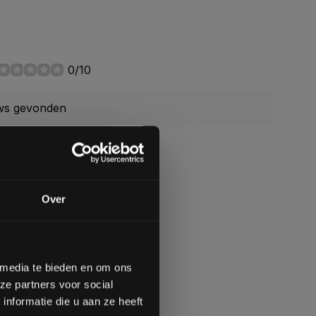
0/10
ws gevonden
gende bestelling
ling toevoegen
Over
op de hoogte te blijven
meer interessante info.
lgende aankoop! 😀
 media te bieden en om ons
ze partners voor social
Inschrijven
nformatie die u aan ze heeft