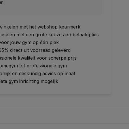
en
g winkelen met het webshop keurmerk
 betalen met een grote keuze aan betaalopties
 voor jouw gym op één plek
95% direct uit voorraad geleverd
sionele kwaliteit voor scherpe prijs
omegym tot professionele gym
onlijk en deskundig advies op maat
te gym inrichting mogelijk