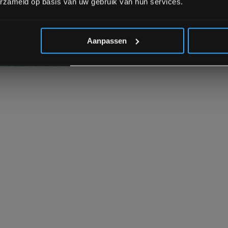
erzameld op basis van uw gebruik van hun services.
*Verzendkosten vallen buiten
uikt worden in combinatie
Aanpassen