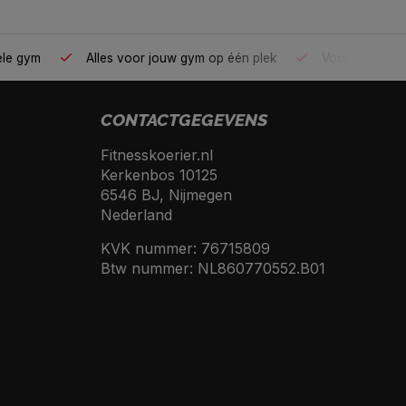
ele gym
Alles voor jouw gym op één plek
Voor 95% direc
CONTACTGEGEVENS
Fitnesskoerier.nl
Kerkenbos 10125
6546 BJ, Nijmegen
Nederland
KVK nummer: 76715809
Btw nummer: NL860770552.B01