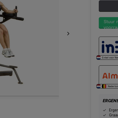
Stuur m
voorraa
Enkel voor Ne
Nederlan
ERGEN
Erge
Graag