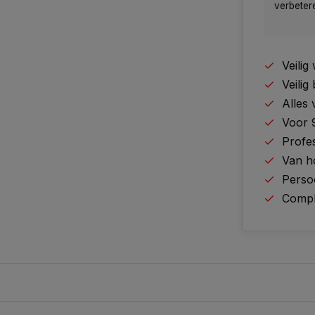
verbeter
Veili
Veilig
Alles
Voor 
Profes
Van h
Perso
Comple