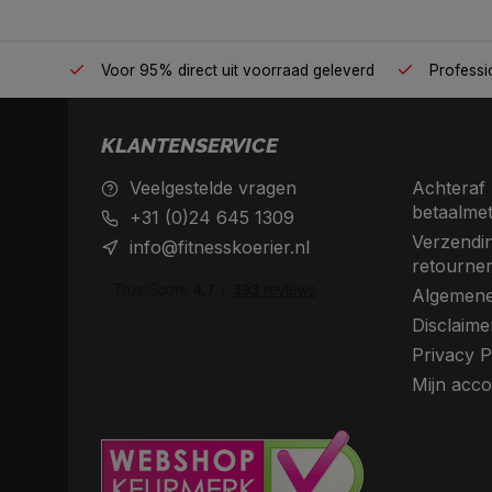
én plek
Voor 95% direct uit voorraad geleverd
Professio
KLANTENSERVICE
Veelgestelde vragen
Achteraf 
betaalme
+31 (0)24 645 1309
Verzendin
info@fitnesskoerier.nl
retourne
Algemene
Disclaime
Privacy P
Mijn acco