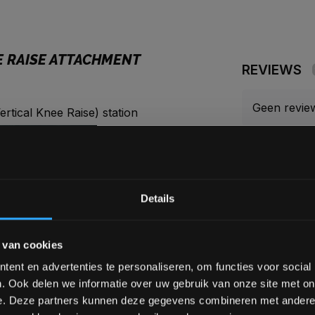
E RAISE ATTACHMENT
REVIEWS
Geen revie
rtical Knee Raise) station
aises, leg lifts, twists en
Bam! 5% korting op je vol
Je beoorde
Details
kussens, armkussens en
Schrijf je in voor onze nieuwsbrief om 
 van cookies
over onze nieuwe producten, deals en 
ouders en trcipeps ook nog
Ontvang 5% korting op je eerstvo
ent en advertenties te personaliseren, om functies voor social
. Ook delen we informatie over uw gebruik van onze site met on
e. Deze partners kunnen deze gegevens combineren met andere i
 knee raise en dipping-