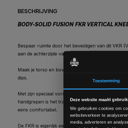
BESCHRIJVING
BODY-SOLID FUSION FKR VERTICAL KNE
Bespaar ruimte door het bevestigen van dit VKR (Ve
aan de achterzijde van je krachtstation.
Maak je torso en bovenlichaam krachtiger met knee r
dips.
Toestemming
Met zijn speciaal vorm gegeven en oversized rug
Deze website maakt gebruik
handgrepen is het trainen van je buikspieren, sch
We gebruiken cookies om cont
eens comfortabel.
websiteverkeer te analyseren
media, adverteren en analys
De FKR is eigenlijk een combinatie van een vertical