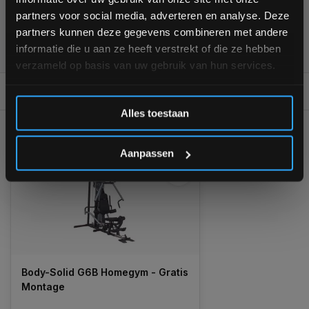
interessante info. Ontvang 5% korting op je eerstvolgende
partners voor social media, adverteren en analyse. Deze
aankoop! 😀
partners kunnen deze gegevens combineren met andere
355
customers give us a
4,7
/
5
at
informatie die u aan ze heeft verstrekt of die ze hebben
verzameld op basis van uw gebruik van hun services.
REVIEWS
0/10
Inschrijven
Alles toestaan
GERELATEERDE PRODUCTEN
*Verzendkosten vallen buiten de korting
Aanpassen
Body-Solid G6B Homegym - Gratis
Montage