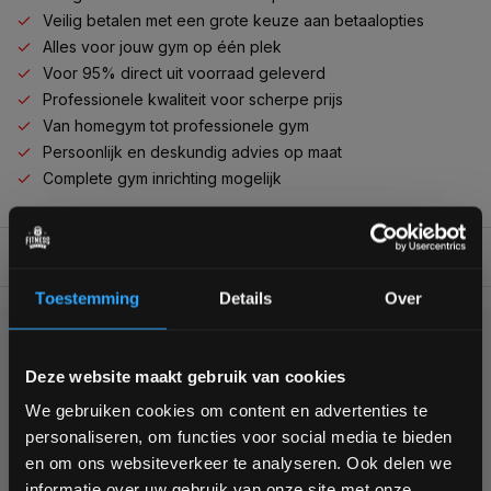
Veilig betalen met een grote keuze aan betaalopties
Alles voor jouw gym op één plek
Voor 95% direct uit voorraad geleverd
Professionele kwaliteit voor scherpe prijs
Van homegym tot professionele gym
Persoonlijk en deskundig advies op maat
Complete gym inrichting mogelijk
BESCHRIJVING
Toestemming
Details
Over
KUNNEN WE HELPEN?
Bam! 5% korting op je volgende
Deze website maakt gebruik van cookies
bestelling
We gebruiken cookies om content en advertenties te
+31 (0)24 645 1309
personaliseren, om functies voor social media te bieden
Schrijf je in voor onze nieuwsbrief om op de hoogte te
en om ons websiteverkeer te analyseren. Ook delen we
blijven over onze nieuwe producten, deals en meer
informatie over uw gebruik van onze site met onze