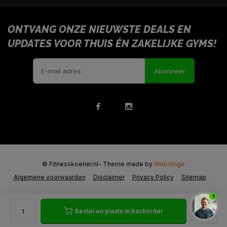
ONTVANG ONZE NIEUWSTE DEALS EN
UPDATES VOOR THUIS ÉN ZAKELIJKE GYMS!
Abonneer
© Fitnesskoerier.nl
- Theme made by
Webdinge
Algemene voorwaarden
Disclaimer
Privacy Policy
Sitemap
1
Bestel en plaats in backorder