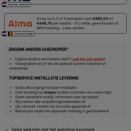
Enkel voor Nederland
Koop nu in 3 of 4 termijnen voor
€865,00
of
€648,75
per maand - 0% rente, geen kosten of
BKR toetsing - Lees verder...
Nederland & Belgie
ERGENS ANDERS GOEDKOPER?
Ergens anders een betere deal?
Laat het ons weten!
Graag kijken wij of we dit aanbod kunnen matchen of
verbeteren
TOPSERVICE INSTALLATIE LEVERING
Gratis Bezorging inclusief installatie
Ook levering op
etages
(indien voorzien van vaste trap)
Geen installatie nodig? Informeer naar uw opties!
Wij voeren alle verpakkingsmaterialen af
Op verzoek voeren wij uw oude apparaat af
Betaal pas nadat het apparaat volledig is geinstalleerd
Veilig winkelen met het webshop keurmerk