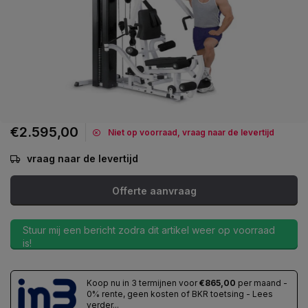
€2.595,00
Niet op voorraad, vraag naar de levertijd
vraag naar de levertijd
Offerte aanvraag
Stuur mij een bericht zodra dit artikel weer op voorraad
is!
Koop nu in 3 termijnen voor
€865,00
per maand -
0% rente, geen kosten of BKR toetsing - Lees
verder...