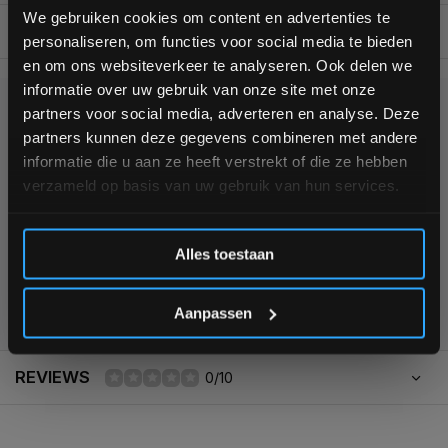
bestelling
We gebruiken cookies om content en advertenties te
BESCHRIJVING
personaliseren, om functies voor social media te bieden
Schrijf je in voor onze nieuwsbrief om op de hoogte te
en om ons websiteverkeer te analyseren. Ook delen we
blijven over onze nieuwe producten, deals en meer
informatie over uw gebruik van onze site met onze
interessante info. Ontvang 5% korting op je eerstvolgende
partners voor social media, adverteren en analyse. Deze
aankoop! 😀
KUNNEN WE HELPEN?
partners kunnen deze gegevens combineren met andere
informatie die u aan ze heeft verstrekt of die ze hebben
+31 (0)24 645 1309
verzameld op basis van uw gebruik van hun services.
Inschrijven
Alles toestaan
*Verzendkosten vallen buiten de korting
355
customers give us a
4,7
/
5
at
Aanpassen
REVIEWS
0/10