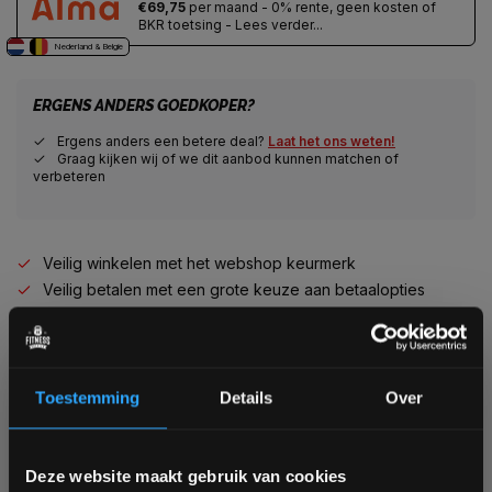
€69,75
per maand - 0% rente, geen kosten of
BKR toetsing - Lees verder...
Nederland & Belgie
ERGENS ANDERS GOEDKOPER?
Ergens anders een betere deal?
Laat het ons weten!
Graag kijken wij of we dit aanbod kunnen matchen of
verbeteren
Veilig winkelen met het webshop keurmerk
Veilig betalen met een grote keuze aan betaalopties
Alles voor jouw gym op één plek
Voor 95% direct uit voorraad geleverd
Professionele kwaliteit voor scherpe prijs
Van homegym tot professionele gym
Toestemming
Details
Over
Persoonlijk en deskundig advies op maat
Complete gym inrichting mogelijk
Bam! 5% korting op je volgende
Deze website maakt gebruik van cookies