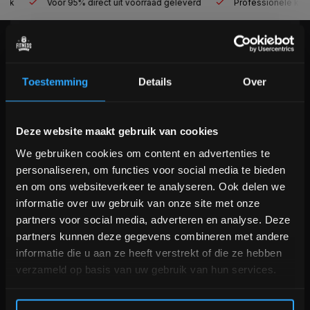
Voor 95% direct uit voorraad geleverd
Professionele kwaliteit
KLANTENSERVICE
Veelgestelde vragen
Toestemming
Details
Over
+31 (0)24 645 1309
info@fitnesskoerier.nl
Bam! 5% korting op je volgende
Deze website maakt gebruik van cookies
bestelling
We gebruiken cookies om content en advertenties te
personaliseren, om functies voor social media te bieden
Schrijf je in voor onze nieuwsbrief om op de hoogte te
en om ons websiteverkeer te analyseren. Ook delen we
blijven over onze nieuwe producten, deals en meer
informatie over uw gebruik van onze site met onze
interessante info. Ontvang 5% korting op je eerstvolgende
partners voor social media, adverteren en analyse. Deze
aankoop! 😀
partners kunnen deze gegevens combineren met andere
informatie die u aan ze heeft verstrekt of die ze hebben
verzameld op basis van uw gebruik van hun services.
Inschrijven