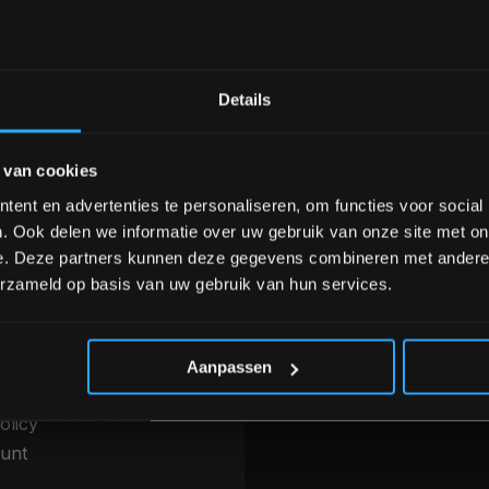
Bam! 5% korting op je vol
Details
nele kwaliteit voor scherpe prijs
Van homegym tot profession
Schrijf je in voor onze nieuwsbrief om 
 van cookies
over onze nieuwe producten, deals en 
Ontvang 5% korting op je eerstvo
ent en advertenties te personaliseren, om functies voor social
INFORMATIE
. Ook delen we informatie over uw gebruik van onze site met on
betalen & Overige
Over ons
e. Deze partners kunnen deze gegevens combineren met andere i
thoden
erzameld op basis van uw gebruik van hun services.
Blog
g, levering &
Merken
*Verzendkosten vallen buiten
ren
Categorieën
 voorwaarden
Aanpassen
r
olicy
unt