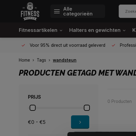
Alle
categorieën
Fitnessartikelen
Halters en gewichten
K
én plek
Voor 95% direct uit voorraad geleverd
Profession
Home
Tags
wandsteun
PRODUCTEN GETAGD MET WAN
PRIJS
0 Producten
€0 - €5