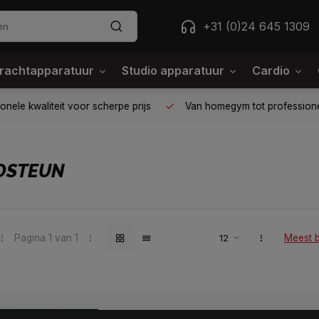
+31 (0)24 645 1309
rachtapparatuur
Studio apparatuur
Cardio
ele kwaliteit voor scherpe prijs
Van homegym tot professione
DSTEUN
Pagina 1 van 1
Meest 