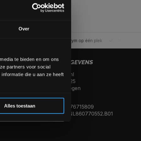
gende bestelling
Over
ele gym
Alles voor jouw gym op één plek
Voor 95% direc
op de hoogte te blijven
meer interessante info.
lgende aankoop! 😀
 media te bieden en om ons
CONTACTGEGEVENS
ze partners voor social
Fitnesskoerier.nl
Inschrijven
nformatie die u aan ze heeft
Kerkenbos 10125
6546 BJ, Nijmegen
 de korting
Nederland
Alles toestaan
KVK nummer: 76715809
Btw nummer: NL860770552.B01