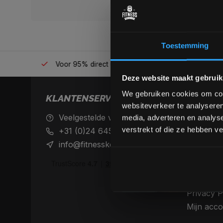
Toestemming
én plek
Voor 95% direct uit voorraad geleverd
Professio
Deze website maakt gebruik
We gebruiken cookies om cont
KLANTENSERVICE
websiteverkeer te analyseren
Veelgestelde vragen
Achteraf 
media, adverteren en analys
betaalme
verstrekt of die ze hebben v
+31 (0)24 645 1309
Verzendin
info@fitnesskoerier.nl
retourne
Algemene
Disclaime
Privacy P
Mijn acco