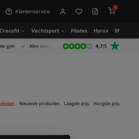
0
Klantenservice
Crossfit
Vechtsport
Pilates
Hyrox
Showroo
4,7
/
5
le gym
Alles voor jouw gym op één plek
Voor 95% direct
bekeken
Nieuwste producten
Laagste prijs
Hoogste prijs