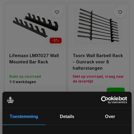
-5%
Lifemaxx LMX1027 Wall
Toorx Wall Barbell Rack
Mounted Bar Rack
- Gunrack voor 8
halterstangen
Ruim op voorraad
Niet op voorraad, vraag naar
de levertijd
1-3 werkdagen
€159,00
€199,99
Vergelijk
€190,00
Vergelijk
Toestemming
Details
Over