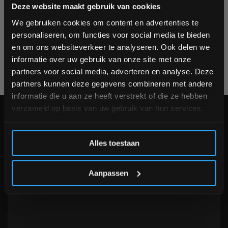
Bam! 5% korting op je volgende
Deze website maakt gebruik van cookies
1
bestelling
We gebruiken cookies om content en advertenties te
personaliseren, om functies voor social media te bieden
Schrijf je in voor onze nieuwsbrief om op de hoogte te
en om ons websiteverkeer te analyseren. Ook delen we
blijven over onze nieuwe producten, deals en meer
informatie over uw gebruik van onze site met onze
interessante info. Ontvang 5% korting op je eerstvolgende
partners voor social media, adverteren en analyse. Deze
aankoop! 😀
Voor 95% direct uit voorraad geleverd
Professionele kwaliteit
partners kunnen deze gegevens combineren met andere
informatie die u aan ze heeft verstrekt of die ze hebben
verzameld op basis van uw gebruik van hun services.
KLANTENSERVICE
Inschrijven
Veelgestelde vragen
Alles toestaan
+31 (0)24 645 1309
info@fitnesskoerier.nl
*Verzendkosten vallen buiten de korting
Aanpassen