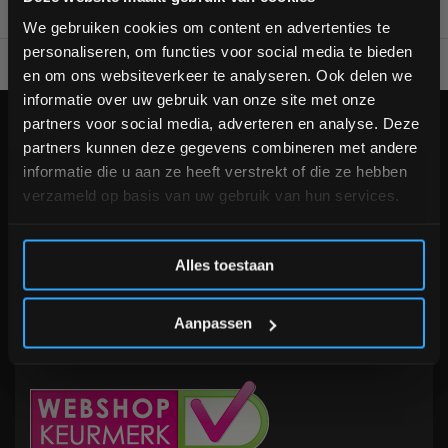
bestelling
We gebruiken cookies om content en advertenties te
personaliseren, om functies voor social media te bieden
Voor 95% direct uit voorraad geleverd
Professionele kwaliteit
Schrijf je in voor onze nieuwsbrief om op de hoogte te
en om ons websiteverkeer te analyseren. Ook delen we
blijven over onze nieuwe producten, deals en meer
informatie over uw gebruik van onze site met onze
interessante info. Ontvang 5% korting op je eerstvolgende
partners voor social media, adverteren en analyse. Deze
aankoop! 😀
KLANTENSERVICE
partners kunnen deze gegevens combineren met andere
Veelgestelde vragen
informatie die u aan ze heeft verstrekt of die ze hebben
+31 (0)24 645 1309
verzameld op basis van uw gebruik van hun services.
info@fitnesskoerier.nl
Inschrijven
Alles toestaan
*Verzendkosten vallen buiten de korting
Aanpassen