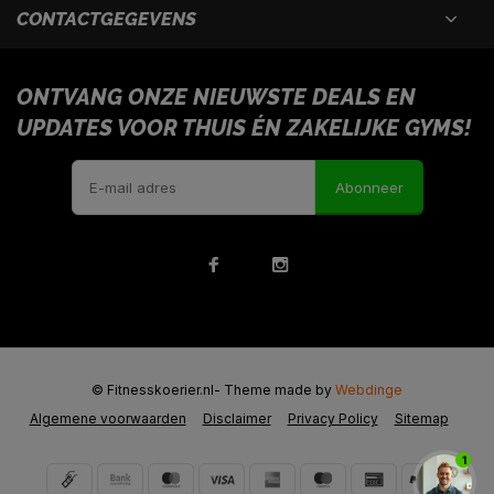
CONTACTGEGEVENS
ONTVANG ONZE NIEUWSTE DEALS EN
UPDATES VOOR THUIS ÉN ZAKELIJKE GYMS!
Abonneer
© Fitnesskoerier.nl
- Theme made by
Webdinge
Algemene voorwaarden
Disclaimer
Privacy Policy
Sitemap
1