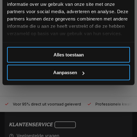
blijven over onze nieuwe producten, deals en meer
informatie over uw gebruik van onze site met onze
Op voorraad
interessante info. Ontvang 5% korting op je eerstvolgende
Niet op voorraad, vraag naar
de levertijd
partners voor social media, adverteren en analyse. Deze
aankoop! 😀
partners kunnen deze gegevens combineren met andere
€76,99
€29,95
informatie die u aan ze heeft verstrekt of die ze hebben
verzameld op basis van uw gebruik van hun services.
Vergelijk
Vergelijk
Inschrijven
Alles toestaan
1
*Verzendkosten vallen buiten de korting
Aanpassen
Voor 95% direct uit voorraad geleverd
Professionele kwaliteit
KLANTENSERVICE
Veelgestelde vragen