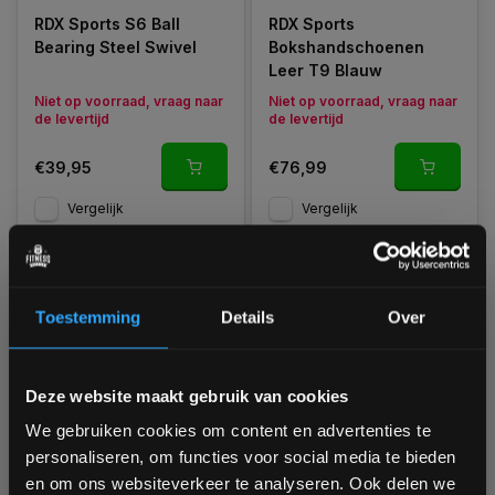
RDX Sports S6 Ball
RDX Sports
Bearing Steel Swivel
Bokshandschoenen
Leer T9 Blauw
Niet op voorraad, vraag naar
Niet op voorraad, vraag naar
de levertijd
de levertijd
€39,95
€76,99
Vergelijk
Vergelijk
Toestemming
Details
Over
Bam! 5% korting op je volgende
Deze website maakt gebruik van cookies
bestelling
We gebruiken cookies om content en advertenties te
RDX Sports
RDX Sports Ultimate Pro
personaliseren, om functies voor social media te bieden
Bokshandschoenen
Swivel Heavy Duty
Schrijf je in voor onze nieuwsbrief om op de hoogte te
en om ons websiteverkeer te analyseren. Ook delen we
Leer T9 Rood