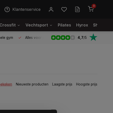
0
Klantenservice
Crossfit
Vechtsport
Pilates
Hyrox
Showroo
4,7
/
5
le gym
Alles voor jouw gym op één plek
Voor 95% direct
bekeken
Nieuwste producten
Laagste prijs
Hoogste prijs