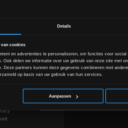
Bam! 5% korting op je vol
Details
nele kwaliteit voor scherpe prijs
Van homegym tot profession
Schrijf je in voor onze nieuwsbrief om 
 van cookies
over onze nieuwe producten, deals en 
Ontvang 5% korting op je eerstvo
ent en advertenties te personaliseren, om functies voor social
INFORMATIE
. Ook delen we informatie over uw gebruik van onze site met on
betalen & Overige
Over ons
e. Deze partners kunnen deze gegevens combineren met andere i
thoden
erzameld op basis van uw gebruik van hun services.
Blog
g, levering &
Merken
*Verzendkosten vallen buiten
ren
Categorieën
 voorwaarden
Aanpassen
r
olicy
unt