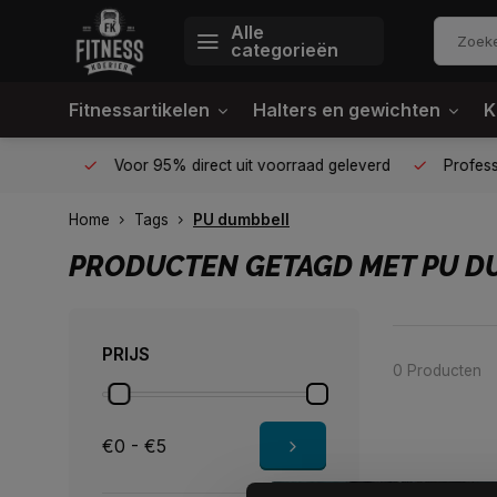
Alle
categorieën
Fitnessartikelen
Halters en gewichten
K
én plek
Voor 95% direct uit voorraad geleverd
Profession
Home
Tags
PU dumbbell
PRODUCTEN GETAGD MET PU D
PRIJS
0 Producten
€0 - €5