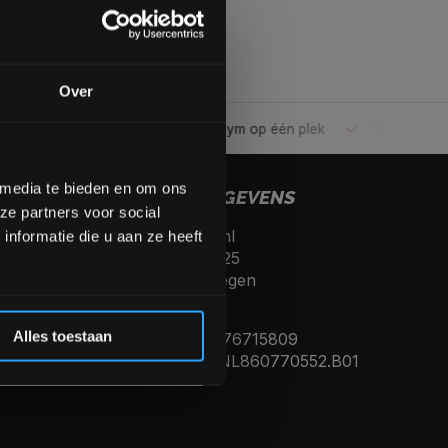
gende bestelling
Over
ele gym
Alles voor jouw gym op één plek
Voor 95% direc
op de hoogte te blijven
meer interessante info.
lgende aankoop! 😀
 media te bieden en om ons
CONTACTGEGEVENS
ze partners voor social
Fitnesskoerier.nl
Inschrijven
nformatie die u aan ze heeft
Kerkenbos 10125
6546 BJ, Nijmegen
 de korting
Nederland
Alles toestaan
KVK nummer: 76715809
Btw nummer: NL860770552.B01