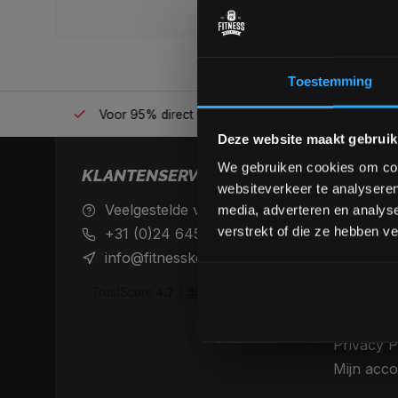
Toestemming
én plek
Voor 95% direct uit voorraad geleverd
Professio
Deze website maakt gebruik
We gebruiken cookies om cont
KLANTENSERVICE
websiteverkeer te analyseren
Veelgestelde vragen
Achteraf 
media, adverteren en analys
betaalme
verstrekt of die ze hebben v
+31 (0)24 645 1309
Verzendin
info@fitnesskoerier.nl
retourne
Algemene
Disclaime
Privacy P
Mijn acco