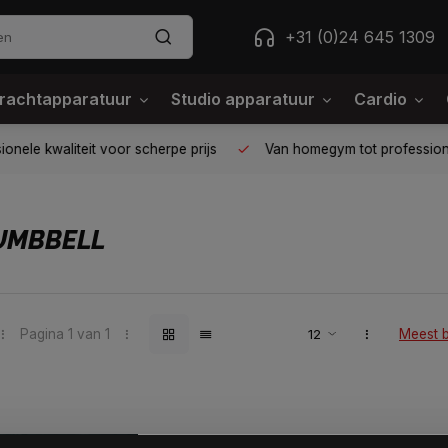
+31 (0)24 645 1309
rachtapparatuur
Studio apparatuur
Cardio
ele kwaliteit voor scherpe prijs
Van homegym tot professione
UMBBELL
Pagina 1 van 1
Meest 