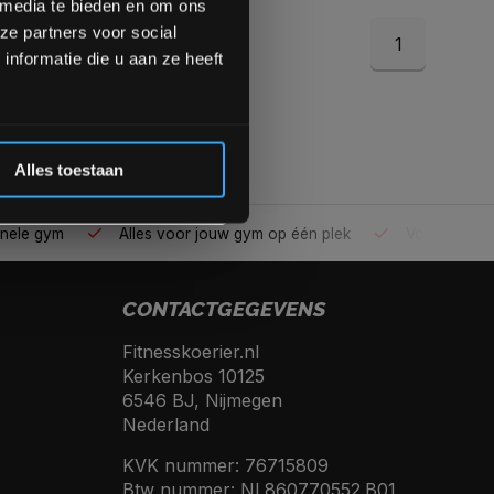
 media te bieden en om ons
ze partners voor social
1
Inschrijven
nformatie die u aan ze heeft
 de korting
Alles toestaan
ele gym
Alles voor jouw gym op één plek
Voor 95% direc
CONTACTGEGEVENS
Fitnesskoerier.nl
Kerkenbos 10125
6546 BJ, Nijmegen
Nederland
KVK nummer: 76715809
Btw nummer: NL860770552.B01