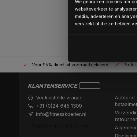
We gebruiken cookies om cont
websiteverkeer te analyseren
media, adverteren en analys
verstrekt of die ze hebben v
én plek
Voor 95% direct uit voorraad geleverd
Professio
KLANTENSERVICE
Veelgestelde vragen
Achteraf 
betaalme
+31 (0)24 645 1309
Verzendin
info@fitnesskoerier.nl
retourne
Algemene
Disclaime