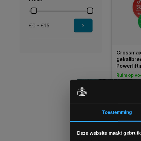
€0 - €15
Crossmax
gekalibre
Powerlift
Ruim op vo
1-3 werkd
€13,49
€12,80
Toestemming
Vergelij
Deze website maakt gebruik