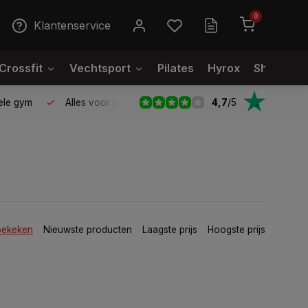
0
Klantenservice
Crossfit
Vechtsport
Pilates
Hyrox
Showroo
4,7
/
5
le gym
Alles voor jouw gym op één plek
Voor 95% direct
bekeken
Nieuwste producten
Laagste prijs
Hoogste prijs