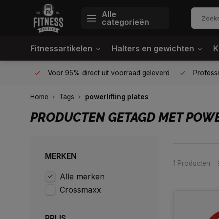
Alle
categorieën
Fitnessartikelen
Halters en gewichten
K
én plek
Voor 95% direct uit voorraad geleverd
Profession
Home
Tags
powerlifting plates
PRODUCTEN GETAGD MET POWE
MERKEN
1 Producten
Alle merken
Crossmaxx
PRIJS