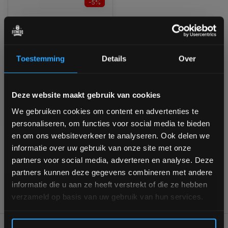
-5%
Lifemaxx LMX1222
Pilates - Yoga mat 180
cm
Toestemming
Details
Over
Niet op voorraad, vraag naar
de levertijd
Bam! 5% korting op je volgende
€34,99
Deze website maakt gebruik van cookies
€33,20
bestelling
We gebruiken cookies om content en advertenties te
Vergelijk
personaliseren, om functies voor social media te bieden
Schrijf je in voor onze nieuwsbrief om op de hoogte te
en om ons websiteverkeer te analyseren. Ook delen we
blijven over onze nieuwe producten, deals en meer
informatie over uw gebruik van onze site met onze
interessante info. Ontvang 5% korting op je eerstvolgende
1
partners voor social media, adverteren en analyse. Deze
aankoop! 😀
partners kunnen deze gegevens combineren met andere
informatie die u aan ze heeft verstrekt of die ze hebben
verzameld op basis van uw gebruik van hun services.
Inschrijven
Voor 95% direct uit voorraad geleverd
Professionele kwaliteit