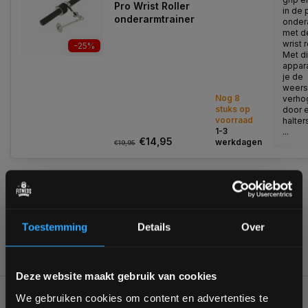
Pro Wrist Roller
in de 
onderarmtrainer
onder
met d
wrist r
-25%
Met di
appar
je de
weers
Nog 8
verho
stuks op
door e
voorraad
halter
1-3
...
€14,95
werkdagen
€19,95
1
Toestemming
Details
Over
Bam! 5% korting op je volgende
Deze website maakt gebruik van cookies
bestelling
Voor 95% direct uit voorraad geleverd
Professionele kwaliteit
We gebruiken cookies om content en advertenties te