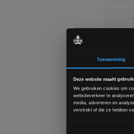
Toestemming
Body-Soli
Deze website maakt gebruik
Homegy
We gebruiken cookies om cont
websiteverkeer te analyseren
Nog 2 stuk
media, adverteren en analys
Levertijd 
verstrekt of die ze hebben v
€2.749,0