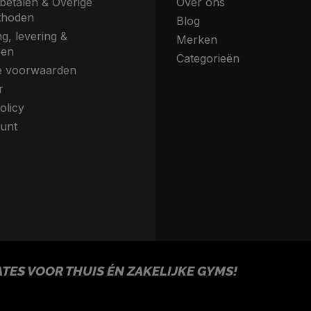
betalen & Overige
Over ons
thoden
Blog
g, levering &
Merken
ren
Categorieën
 voorwaarden
r
olicy
unt
ES VOOR THUIS ÉN ZAKELIJKE GYMS!