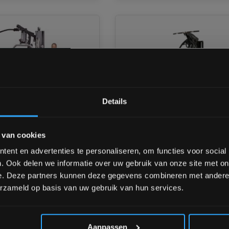
Bam! 5% korting op je vol
Details
Schrijf je in voor onze nieuwsbrief om 
d G5S Selectorized
Toorx MSX-3000 Homegy
 van cookies
over onze nieuwe producten, deals en 
m
Gratis Levering
Ontvang 5% korting op je eerstvo
ent en advertenties te personaliseren, om functies voor social
. Ook delen we informatie over uw gebruik van onze site met on
s op voorraad
Niet op voorraad, vraag naar
e. Deze partners kunnen deze gegevens combineren met andere i
1–3 werkdagen
levertijd
erzameld op basis van uw gebruik van hun services.
*Verzendkosten vallen buiten
€2.699,00
0
Aanpassen