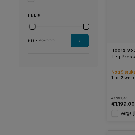
PRIJS
€0 - €9000
Toorx MS
Leg Press
Nog 9 stuk
1 tot 3 we
€1.399,00
€1.199,00
Vergelij