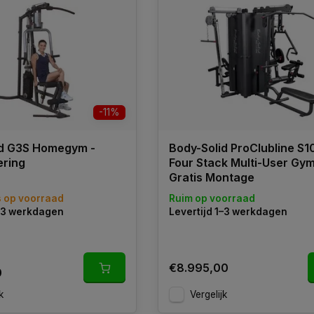
-11%
id G3S Homegym -
Body-Solid ProClubline S
ering
Four Stack Multi-User Gym
Gratis Montage
s op voorraad
Ruim op voorraad
1–3 werkdagen
Levertijd 1–3 werkdagen
€8.995,00
0
k
Vergelijk