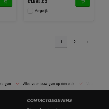
€1.995,00
Vergelijk
1
2
ele gym
Alles voor jouw gym op één plek
Voor 95% direc
CONTACTGEGEVENS