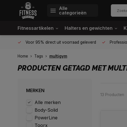
Alle
categorieën
Fitnessartikelen
Halters en gewichten
K
én plek
Voor 95% direct uit voorraad geleverd
Profession
Home
Tags
multigym
PRODUCTEN GETAGD MET MULT
MERKEN
13 Producten
Alle merken
Body-Solid
PowerLine
Toorx