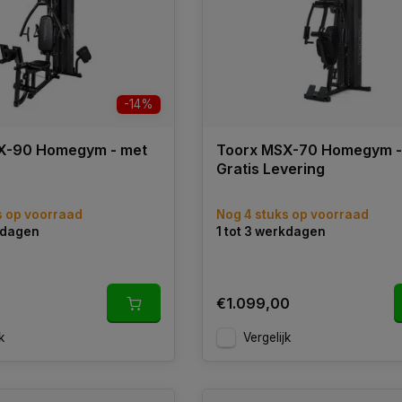
-14%
X-90 Homegym - met
Toorx MSX-70 Homegym 
Gratis Levering
s op voorraad
Nog 4 stuks op voorraad
rkdagen
1 tot 3 werkdagen
€1.099,00
k
Vergelijk