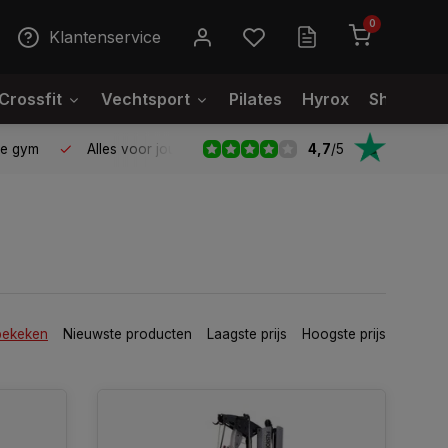
0
Klantenservice
Crossfit
Vechtsport
Pilates
Hyrox
Showroo
4,7
/
5
le gym
Alles voor jouw gym op één plek
Voor 95% direct
bekeken
Nieuwste producten
Laagste prijs
Hoogste prijs