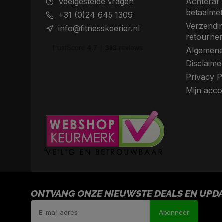
Veelgestelde vragen
Achteraf 
betaalme
+31 (0)24 645 1309
Verzendin
info@fitnesskoerier.nl
retourne
Algemene
Disclaime
Privacy P
Mijn acco
ONTVANG ONZE NIEUWSTE DEALS EN UPDAT
Abonneer