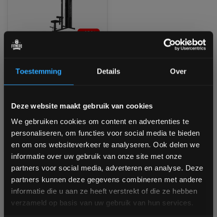
-19%
Toorx LTX-3000 Lat
Pulldown - 90 kg
Toestemming
Details
Over
weightstack
Op voorraad
Bam! 5% korting op je volgende
Deze website maakt gebruik van cookies
bestelling
€1.599,00
We gebruiken cookies om content en advertenties te
€1.299,00
personaliseren, om functies voor social media te bieden
Vergelijk
Schrijf je in voor onze nieuwsbrief om op de hoogte te
en om ons websiteverkeer te analyseren. Ook delen we
blijven over onze nieuwe producten, deals en meer
informatie over uw gebruik van onze site met onze
interessante info. Ontvang 5% korting op je eerstvolgende
partners voor social media, adverteren en analyse. Deze
aankoop! 😀
1
partners kunnen deze gegevens combineren met andere
informatie die u aan ze heeft verstrekt of die ze hebben
verzameld op basis van uw gebruik van hun services.