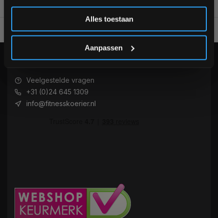
Inschrijven
Alles toestaan
Alles voor jouw gym op één plek
Voor 95% direct uit voorraa
*Verzendkosten vallen buiten de korting
Aanpassen
KLANTENSERVICE
Veelgestelde vragen
+31 (0)24 645 1309
info@fitnesskoerier.nl