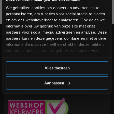
bestelling
We gebruiken cookies om content en advertenties te
personaliseren, om functies voor social media te bieden
Voor 95% direct uit voorraad geleverd
Professionele kwaliteit
Schrijf je in voor onze nieuwsbrief om op de hoogte te
en om ons websiteverkeer te analyseren. Ook delen we
blijven over onze nieuwe producten, deals en meer
informatie over uw gebruik van onze site met onze
interessante info. Ontvang 5% korting op je eerstvolgende
partners voor social media, adverteren en analyse. Deze
aankoop! 😀
KLANTENSERVICE
now opened
partners kunnen deze gegevens combineren met andere
Veelgestelde vragen
informatie die u aan ze heeft verstrekt of die ze hebben
+31 (0)24 645 1309
verzameld op basis van uw gebruik van hun services.
info@fitnesskoerier.nl
Inschrijven
Alles toestaan
*Verzendkosten vallen buiten de korting
Aanpassen