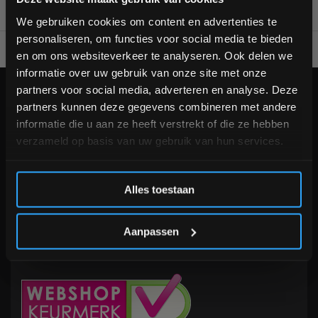
bestelling
We gebruiken cookies om content en advertenties te
personaliseren, om functies voor social media te bieden
Voor 95% direct uit voorraad geleverd
Professionele kwaliteit
Schrijf je in voor onze nieuwsbrief om op de hoogte te
en om ons websiteverkeer te analyseren. Ook delen we
blijven over onze nieuwe producten, deals en meer
informatie over uw gebruik van onze site met onze
interessante info. Ontvang 5% korting op je eerstvolgende
partners voor social media, adverteren en analyse. Deze
aankoop! 😀
KLANTENSERVICE
partners kunnen deze gegevens combineren met andere
Veelgestelde vragen
informatie die u aan ze heeft verstrekt of die ze hebben
+31 (0)24 645 1309
verzameld op basis van uw gebruik van hun services.
info@fitnesskoerier.nl
Inschrijven
Alles toestaan
*Verzendkosten vallen buiten de korting
Aanpassen