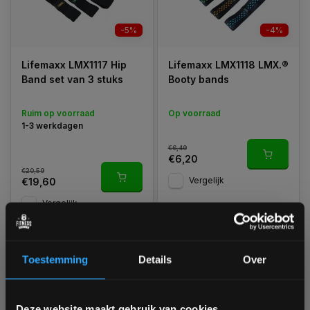
-5%
-4%
Lifemaxx LMX1117 Hip
Lifemaxx LMX1118 LMX.®
Band set van 3 stuks
Booty bands
Ruim op voorraad
Op voorraad
1-3 werkdagen
€6,49
€6,20
€20,59
Vergelijk
€19,60
Vergelijk
Toestemming
Details
Over
1
Bam! 5% korting op je volgende
Deze website maakt gebruik van cookies