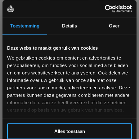
Toorx ASX-4000 Full
Inspire Fitness FT2 PRO
Toestemming
Details
Over
Option 3-in-1 Smith
Package Deal -
Machine Rack - Gratis
Commercial Smith
Levering
Machine
Niet op voorraad, vraag naar
Ruim op voorraad
Bam! 5% korting op je volgende
Deze website maakt gebruik van cookies
de levertijd
1 tot 3 werkdagen
bestelling
We gebruiken cookies om content en advertenties te
€3.299,00
personaliseren, om functies voor social media te bieden
Schrijf je in voor onze nieuwsbrief om op de hoogte te
€6.999,00
en om ons websiteverkeer te analyseren. Ook delen we
Vergelijk
blijven over onze nieuwe producten, deals en meer
informatie over uw gebruik van onze site met onze
interessante info. Ontvang 5% korting op je eerstvolgende
Vergelijk
partners voor social media, adverteren en analyse. Deze
aankoop! 😀
partners kunnen deze gegevens combineren met andere
informatie die u aan ze heeft verstrekt of die ze hebben
verzameld op basis van uw gebruik van hun services.
Inschrijven
Alles toestaan
-5%