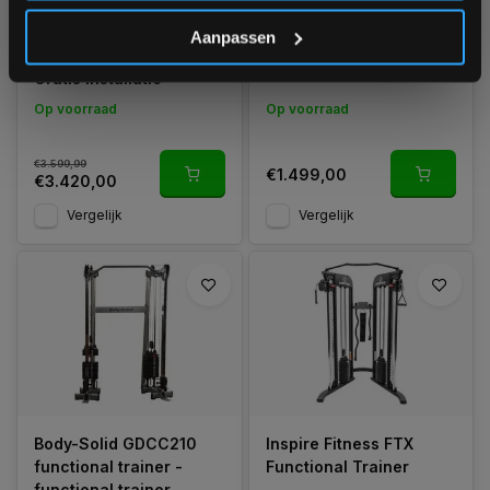
*Verzendkosten vallen buiten de korting
Lifemaxx LMX1045 Dual
Toorx ASX-2000 3-in-1
Aanpassen
Adjustable pulley -
Smith Machine Rack
Gratis Installatie
Op voorraad
Op voorraad
€3.599,99
€1.499,00
€3.420,00
Vergelijk
Vergelijk
Body-Solid GDCC210
Inspire Fitness FTX
functional trainer -
Functional Trainer
functional trainer