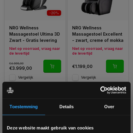
-20%
NRG Wellness
NRG Wellness
Massagestoel Ultima 3D
Massagestoel Excellent
Zwart - Gratis levering
- zwart, creme of mokka
Niet op voorraad, vraag naar
Niet op voorraad, vraag naar
de levertijd
de levertijd
€4.999,00
€1.199,00
€3.999,00
Vergelijk
Vergelijk
1
Toestemming
Details
Over
Bam! 5% korting op je volgende
Deze website maakt gebruik van cookies