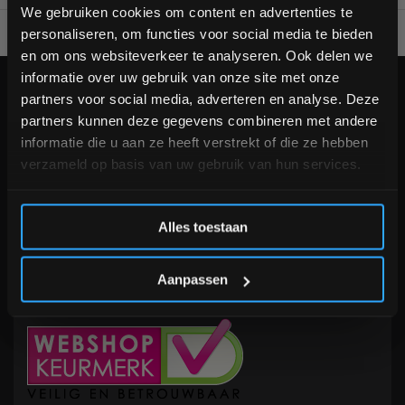
bestelling
We gebruiken cookies om content en advertenties te
personaliseren, om functies voor social media te bieden
Voor 95% direct uit voorraad geleverd
Professionele kwaliteit
Schrijf je in voor onze nieuwsbrief om op de hoogte te
en om ons websiteverkeer te analyseren. Ook delen we
blijven over onze nieuwe producten, deals en meer
informatie over uw gebruik van onze site met onze
interessante info. Ontvang 5% korting op je eerstvolgende
KLANTENSERVICE
partners voor social media, adverteren en analyse. Deze
aankoop! 😀
partners kunnen deze gegevens combineren met andere
Veelgestelde vragen
informatie die u aan ze heeft verstrekt of die ze hebben
+31 (0)24 645 1309
verzameld op basis van uw gebruik van hun services.
info@fitnesskoerier.nl
Inschrijven
Alles toestaan
*Verzendkosten vallen buiten de korting
Aanpassen