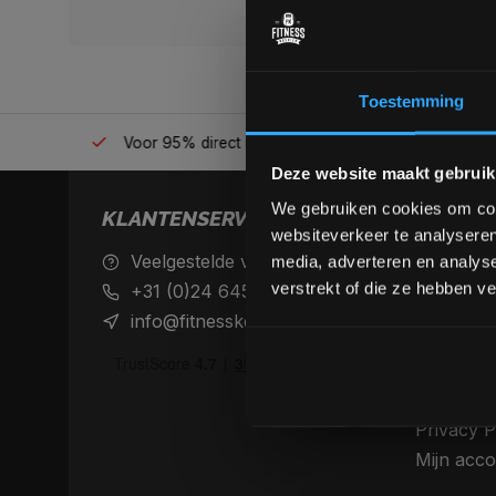
Toestemming
én plek
Voor 95% direct uit voorraad geleverd
Professio
Deze website maakt gebruik
We gebruiken cookies om cont
KLANTENSERVICE
websiteverkeer te analyseren
Veelgestelde vragen
Achteraf 
media, adverteren en analys
betaalme
verstrekt of die ze hebben v
+31 (0)24 645 1309
Verzendin
info@fitnesskoerier.nl
retourne
Algemene
Disclaime
Privacy P
Mijn acco