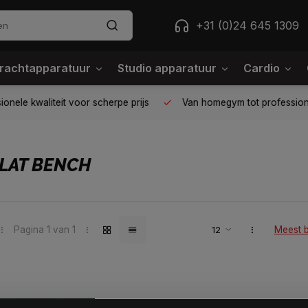
+31 (0)24 645 1309
rachtapparatuur
Studio apparatuur
Cardio
ele kwaliteit voor scherpe prijs
Van homegym tot professione
LAT BENCH
Pagina 1 van 1
Meest 