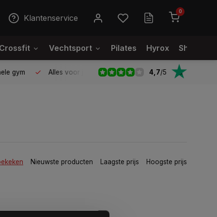
0
Klantenservice
Crossfit
Vechtsport
Pilates
Hyrox
Showroo
4,7
/
5
le gym
Alles voor jouw gym op één plek
Voor 95% direct
bekeken
Nieuwste producten
Laagste prijs
Hoogste prijs