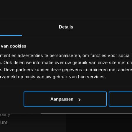
Bam! 5% korting op je vol
Details
nele kwaliteit voor scherpe prijs
Van homegym tot profession
Schrijf je in voor onze nieuwsbrief om 
 van cookies
over onze nieuwe producten, deals en 
Ontvang 5% korting op je eerstvo
ent en advertenties te personaliseren, om functies voor social
INFORMATIE
. Ook delen we informatie over uw gebruik van onze site met on
betalen & Overige
Over ons
e. Deze partners kunnen deze gegevens combineren met andere i
thoden
erzameld op basis van uw gebruik van hun services.
Blog
g, levering &
Merken
*Verzendkosten vallen buiten
ren
Categorieën
 voorwaarden
Aanpassen
r
olicy
unt