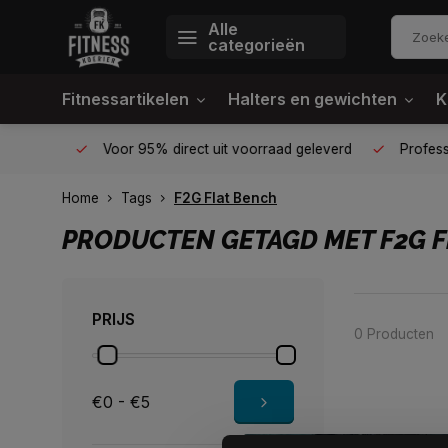
Alle
categorieën
Fitnessartikelen
Halters en gewichten
K
én plek
Voor 95% direct uit voorraad geleverd
Profession
Home
Tags
F2G Flat Bench
PRODUCTEN GETAGD MET F2G F
PRIJS
0 Producten
€0 - €5