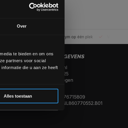
gende bestelling
Over
ele gym
Alles voor jouw gym op één plek
Voor 95% direc
op de hoogte te blijven
meer interessante info.
lgende aankoop! 😀
 media te bieden en om ons
CONTACTGEGEVENS
ze partners voor social
Fitnesskoerier.nl
Inschrijven
nformatie die u aan ze heeft
Kerkenbos 10125
6546 BJ, Nijmegen
 de korting
Nederland
Alles toestaan
KVK nummer: 76715809
Btw nummer: NL860770552.B01