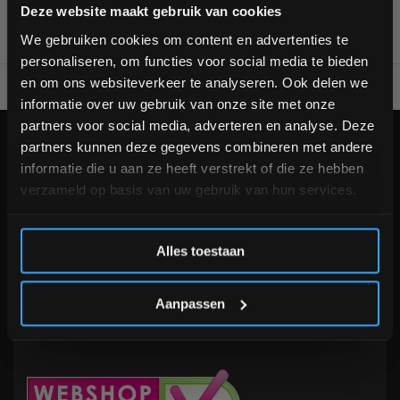
Bam! 5% korting op je volgende
Deze website maakt gebruik van cookies
bestelling
We gebruiken cookies om content en advertenties te
personaliseren, om functies voor social media te bieden
Schrijf je in voor onze nieuwsbrief om op de hoogte te
en om ons websiteverkeer te analyseren. Ook delen we
Voor 95% direct uit voorraad geleverd
Professionele kwaliteit
blijven over onze nieuwe producten, deals en meer
informatie over uw gebruik van onze site met onze
interessante info. Ontvang 5% korting op je eerstvolgende
partners voor social media, adverteren en analyse. Deze
aankoop! 😀
KLANTENSERVICE
partners kunnen deze gegevens combineren met andere
informatie die u aan ze heeft verstrekt of die ze hebben
Veelgestelde vragen
verzameld op basis van uw gebruik van hun services.
+31 (0)24 645 1309
info@fitnesskoerier.nl
Inschrijven
Alles toestaan
*Verzendkosten vallen buiten de korting
Aanpassen