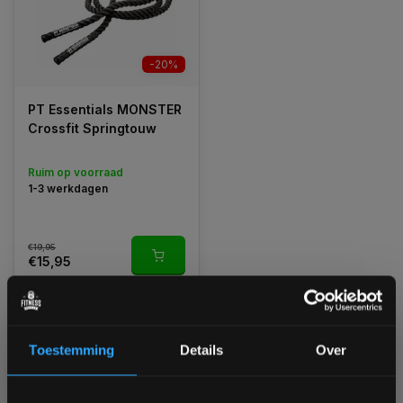
-20%
PT Essentials MONSTER
Crossfit Springtouw
Ruim op voorraad
1-3 werkdagen
€19,95
€15,95
Vergelijk
Toestemming
Details
Over
1