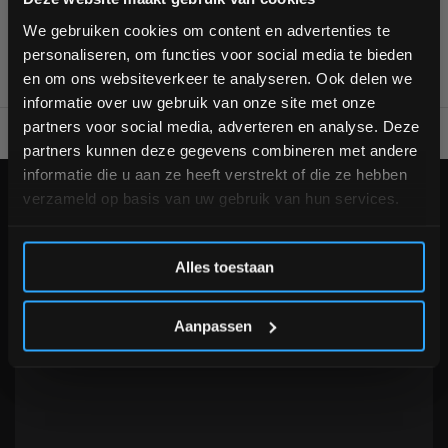
bestelling
We gebruiken cookies om content en advertenties te
personaliseren, om functies voor social media te bieden
Schrijf je in voor onze nieuwsbrief om op de hoogte te
en om ons websiteverkeer te analyseren. Ook delen we
blijven over onze nieuwe producten, deals en meer
informatie over uw gebruik van onze site met onze
interessante info. Ontvang 5% korting op je eerstvolgende
partners voor social media, adverteren en analyse. Deze
aankoop! 😀
Voor 95% direct uit voorraad geleverd
Professionele kwaliteit
partners kunnen deze gegevens combineren met andere
informatie die u aan ze heeft verstrekt of die ze hebben
verzameld op basis van uw gebruik van hun services.
KLANTENSERVICE
Veelgestelde vragen
Inschrijven
+31 (0)24 645 1309
Alles toestaan
info@fitnesskoerier.nl
*Verzendkosten vallen buiten de korting
Aanpassen