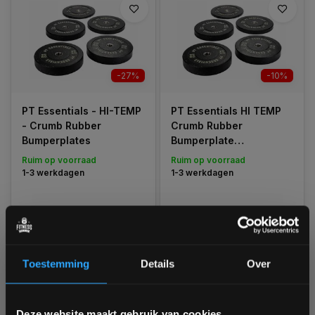
-27%
-10%
PT Essentials - HI-TEMP
PT Essentials HI TEMP
- Crumb Rubber
Crumb Rubber
Bumperplates
Bumperplate
voordeelsets 150, 300
Ruim op voorraad
Ruim op voorraad
of 450 kg
1-3 werkdagen
1-3 werkdagen
€32,95
€519,82
€23,99
€469,99
Vergelijk
Vergelijk
Toestemming
Details
Over
Bam! 5% korting op je volgende
1
Deze website maakt gebruik van cookies