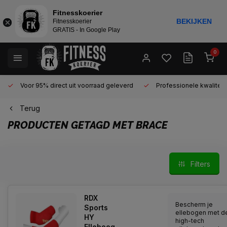
Fitnesskoerier
BEKIJKEN
Fitnesskoerier
GRATIS - In Google Play
0
Voor 95% direct uit voorraad geleverd
Professionele kwaliteit 
Terug
PRODUCTEN GETAGD MET BRACE
Filters
RDX
Bescherm je
Sports
ellebogen met d
HY
high-tech
Elleboog