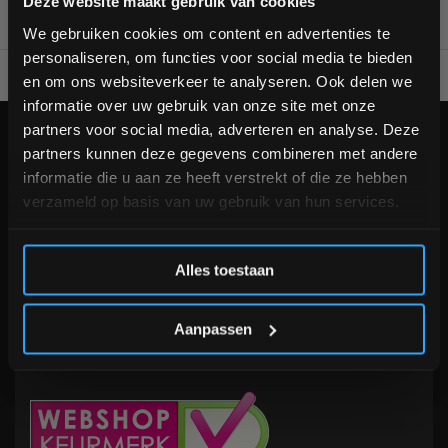
Deze website maakt gebruik van cookies
bestelling
We gebruiken cookies om content en advertenties te
personaliseren, om functies voor social media te bieden
Schrijf je in voor onze nieuwsbrief om op de hoogte te
Voor 95% direct uit voorraad geleverd
Professionele kwaliteit
en om ons websiteverkeer te analyseren. Ook delen we
blijven over onze nieuwe producten, deals en meer
informatie over uw gebruik van onze site met onze
interessante info. Ontvang 5% korting op je eerstvolgende
partners voor social media, adverteren en analyse. Deze
aankoop! 😀
KLANTENSERVICE
partners kunnen deze gegevens combineren met andere
informatie die u aan ze heeft verstrekt of die ze hebben
Veelgestelde vragen
verzameld op basis van uw gebruik van hun services.
+31 (0)24 645 1309
info@fitnesskoerier.nl
Inschrijven
Alles toestaan
*Verzendkosten vallen buiten de korting
Aanpassen