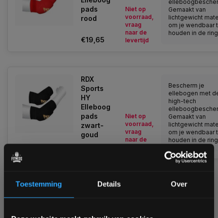
elleboogbescher
pads
Niet op
Gemaakt van
voorraad,
lichtgewicht mate
rood
vraag
om je wendbaar 
naar de
houden in de ring!
€19,65
levertijd
RDX
Bescherm je
Sports
ellebogen met d
HY
high-tech
Elleboog
elleboogbescher
pads
Niet op
Gemaakt van
voorraad,
lichtgewicht mate
zwart-
vraag
om je wendbaar 
goud
naar de
houden in de ring!
€23,99
levertijd
Toestemming
Details
Over
1
Bam! 5% korting op je volgende