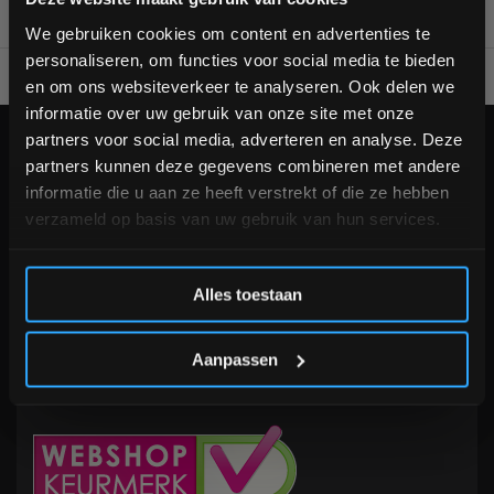
bestelling
We gebruiken cookies om content en advertenties te
personaliseren, om functies voor social media te bieden
Voor 95% direct uit voorraad geleverd
Professionele kwaliteit
Schrijf je in voor onze nieuwsbrief om op de hoogte te
en om ons websiteverkeer te analyseren. Ook delen we
blijven over onze nieuwe producten, deals en meer
informatie over uw gebruik van onze site met onze
interessante info. Ontvang 5% korting op je eerstvolgende
partners voor social media, adverteren en analyse. Deze
aankoop! 😀
KLANTENSERVICE
partners kunnen deze gegevens combineren met andere
Veelgestelde vragen
informatie die u aan ze heeft verstrekt of die ze hebben
+31 (0)24 645 1309
verzameld op basis van uw gebruik van hun services.
info@fitnesskoerier.nl
Inschrijven
Alles toestaan
*Verzendkosten vallen buiten de korting
Aanpassen