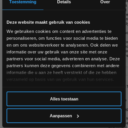
De ProSel
Toestemming
Details
Over
GMFP-STK
Multipress 
Press -
het meest
Pec Deck
veelzijdig
Bam! 5% korting op je volgende
apparaat i
Deze website maakt gebruik van cookies
de de Bod
bestelling
Solid
We gebruiken cookies om content en advertenties te
Weightsta
lijn. Het is
personaliseren, om functies voor social media te bieden
mogelijk 
Schrijf je in voor onze nieuwsbrief om op de hoogte te
en om ons websiteverkeer te analyseren. Ook delen we
Nog 1 stuks
de volgen
blijven over onze nieuwe producten, deals en meer
op voorraad
oefeninge
informatie over uw gebruik van onze site met onze
interessante info. Ontvang 5% korting op je eerstvolgende
Levertijd 1–3
uit te voere
partners voor social media, adverteren en analyse. Deze
aankoop! 😀
€1.895,00
werkdagen
partners kunnen deze gegevens combineren met andere
informatie die u aan ze heeft verstrekt of die ze hebben
verzameld op basis van uw gebruik van hun services.
Body-
De GIOT-S
Solid
is de
Inschrijven
GIOT-STK
volledige
Alles toestaan
Dijbeen
vrijstaande
trainer
van
*Verzendkosten vallen buiten de korting
gewichtsta
voorziene
Aanpassen
versie van 
GIOT dijbe
attachment.