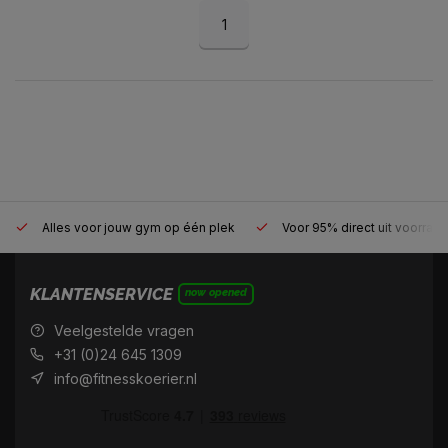
1
Alles voor jouw gym op één plek
Voor 95% direct uit voorraa
KLANTENSERVICE
now opened
Veelgestelde vragen
+31 (0)24 645 1309
info@fitnesskoerier.nl