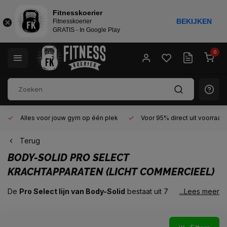
Fitnesskoerier
BEKIJKEN
Fitnesskoerier
GRATIS - In Google Play
0
Alles voor jouw gym op één plek
Voor 95% direct uit voorraad
Terug
BODY-SOLID PRO SELECT
KRACHTAPPARATEN (LICHT COMMERCIEEL)
De
Pro Select lijn van Body-Solid
bestaat uit 7
...Lees meer
multifunctionele krachtapparaten
welke voorzien van een
gewichtsstapel zodat men makkelijk en snel de weerstand
(gewicht) kan aanpassen. Deze apparaten lenen zich perfect