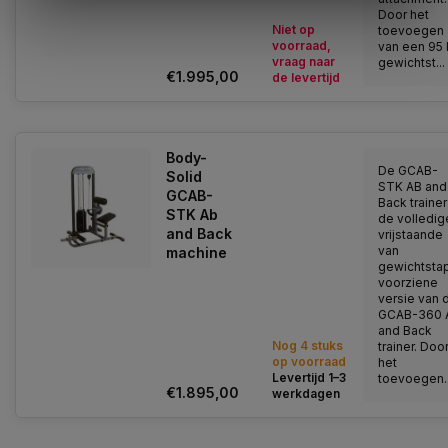
Door het
Niet op
toevoegen
voorraad,
van een 95
vraag naar
gewichtst...
€1.995,00
de levertijd
Body-
De GCAB-
Solid
STK AB and
GCAB-
Back trainer
STK Ab
de volledig
and Back
vrijstaande
van
machine
gewichtsta
voorziene
versie van 
GCAB-360 
and Back
Nog 4 stuks
trainer. Doo
op voorraad
het
Levertijd 1–3
toevoegen..
€1.895,00
werkdagen