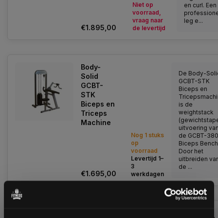
Niet op
en curl. Een
voorraad,
profession
vraag naar
leg e...
€1.895,00
de levertijd
Body-
De Body-Soli
Solid
GCBT-STK
GCBT-
Biceps en
STK
Tricepsmach
Biceps en
is de
weightstack
Triceps
(gewichtstape
Machine
uitvoering va
Nog 1 stuks
de GCBT-38
op
Biceps Bench
voorraad
Door het
Levertijd 1–
uitbreiden va
3
de ...
€1.695,00
werkdagen
Body-Solid