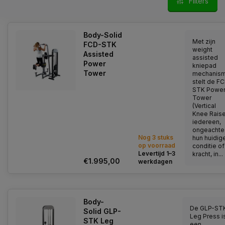
Filters
voor licht commercieel gebruik en zijn dan ook ideaal voor
fysiotherapiepraktijken, kleine PT studio's en instellingen zoals
de brandweer of politie.
Body-Solid
Door de aantrekkelijke prijsstelling zijn deze
Pro Select
Met zijn
FCD-STK
weight
krachtapparaten van Body-Solid
ook ideaal voor diegenen
Assisted
assisted
die thuis wat meer ruimte hebben en een professionele
Power
kniepad
thuisfitness willen samenstellen. De PROSelect krachtapparaten
Tower
mechanism
van Body-Solid bieden een fantastische functionaliteit en een
stelt de F
hoge mate van veiligheid tijdens het trainen.
STK Powe
Tower
(Vertical
Deze 7 krachtapparaten van Body-Solid treffen iedere
Knee Raise
spiergroep en lenen zich dan ook prima voor een
iedereen,
circuittraining.
ongeachte
Nog 3 stuks
hun huidig
op voorraad
conditie of
Levertijd 1–3
kracht, in...
€1.995,00
werkdagen
Body-
De GLP-ST
Solid GLP-
Leg Press i
STK Leg
een