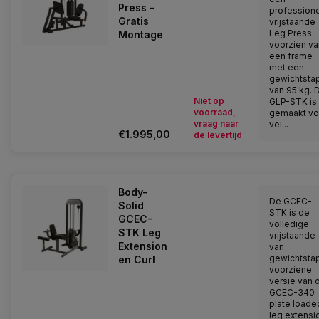
Press -
profession
Gratis
vrijstaande
Leg Press
Montage
voorzien va
een frame
met een
gewichtsta
van 95 kg. 
Niet op
GLP-STK is
voorraad,
gemaakt vo
vraag naar
vei...
€1.995,00
de levertijd
Body-
De GCEC-
Solid
STK is de
GCEC-
volledige
STK Leg
vrijstaande
Extension
van
gewichtsta
en Curl
voorziene
versie van 
GCEC-340
plate loade
leg extensi