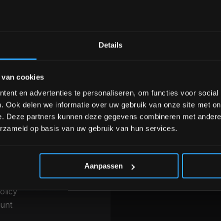
Bam! 5% korting op je vol
Details
nele kwaliteit voor scherpe prijs
Van homegym tot profession
Schrijf je in voor onze nieuwsbrief om 
 van cookies
over onze nieuwe producten, deals en 
Ontvang 5% korting op je eerstvo
ent en advertenties te personaliseren, om functies voor social
INFORMATIE
. Ook delen we informatie over uw gebruik van onze site met on
betalen & Overige
Over ons
e. Deze partners kunnen deze gegevens combineren met andere i
thoden
erzameld op basis van uw gebruik van hun services.
Blog
g, levering &
Merken
*Verzendkosten vallen buiten
ren
Categorieën
 voorwaarden
Aanpassen
r
olicy
unt