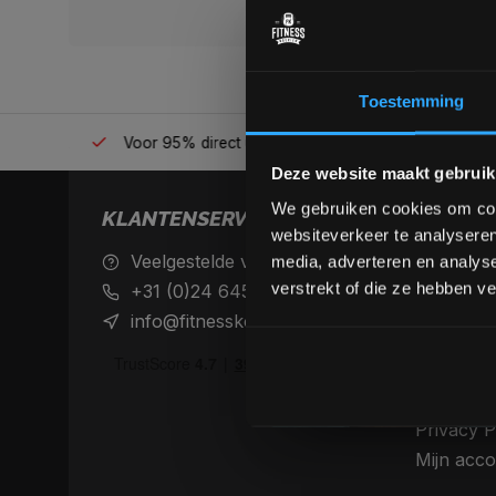
Toestemming
én plek
Voor 95% direct uit voorraad geleverd
Professio
Deze website maakt gebruik
We gebruiken cookies om cont
KLANTENSERVICE
websiteverkeer te analyseren
Veelgestelde vragen
Achteraf 
media, adverteren en analys
betaalme
verstrekt of die ze hebben v
+31 (0)24 645 1309
Verzendin
info@fitnesskoerier.nl
retourne
Algemene
Disclaime
Privacy P
Mijn acco