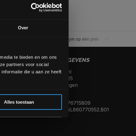
gende bestelling
Over
ele gym
Alles voor jouw gym op één plek
Voor 95% direc
op de hoogte te blijven
meer interessante info.
lgende aankoop! 😀
 media te bieden en om ons
CONTACTGEGEVENS
ze partners voor social
Fitnesskoerier.nl
Inschrijven
nformatie die u aan ze heeft
Kerkenbos 10125
6546 BJ, Nijmegen
 de korting
Nederland
Alles toestaan
KVK nummer: 76715809
Btw nummer: NL860770552.B01