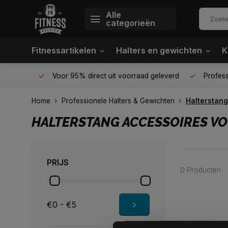
Alle
categorieën
Fitnessartikelen
Halters en gewichten
K
én plek
Voor 95% direct uit voorraad geleverd
Profession
Home
Professionele Halters & Gewichten
Halterstang
HALTERSTANG ACCESSOIRES VO
PRIJS
0 Producten
€0 - €5