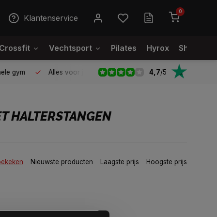
0
Klantenservice
Crossfit
Vechtsport
Pilates
Hyrox
Showroo
4,7
/
5
le gym
Alles voor jouw gym op één plek
Voor 95% direct
ET HALTERSTANGEN
bekeken
Nieuwste producten
Laagste prijs
Hoogste prijs