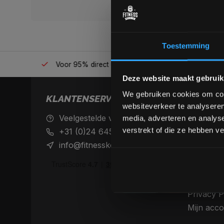
Toestemming
én plek
Voor 95% direct uit voorraad geleverd
Professio
Deze website maakt gebruik
We gebruiken cookies om cont
KLANTENSERVICE
websiteverkeer te analyseren
Veelgestelde vragen
Achteraf 
media, adverteren en analys
betaalme
verstrekt of die ze hebben v
+31 (0)24 645 1309
Verzendin
info@fitnesskoerier.nl
retourne
Algemene
Disclaime
Privacy P
Mijn acco