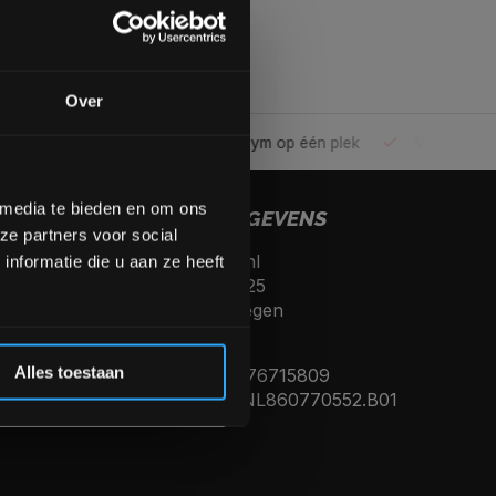
gende bestelling
Over
ele gym
Alles voor jouw gym op één plek
Voor 95% direc
op de hoogte te blijven
meer interessante info.
lgende aankoop! 😀
 media te bieden en om ons
CONTACTGEGEVENS
ze partners voor social
Fitnesskoerier.nl
Inschrijven
nformatie die u aan ze heeft
Kerkenbos 10125
6546 BJ, Nijmegen
 de korting
Nederland
Alles toestaan
KVK nummer: 76715809
Btw nummer: NL860770552.B01