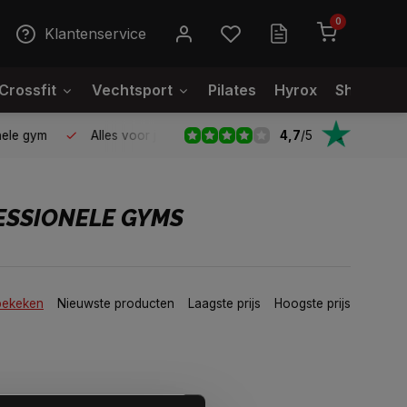
0
Klantenservice
Crossfit
Vechtsport
Pilates
Hyrox
Showroo
4,7
/
5
le gym
Alles voor jouw gym op één plek
Voor 95% direct
ESSIONELE GYMS
bekeken
Nieuwste producten
Laagste prijs
Hoogste prijs