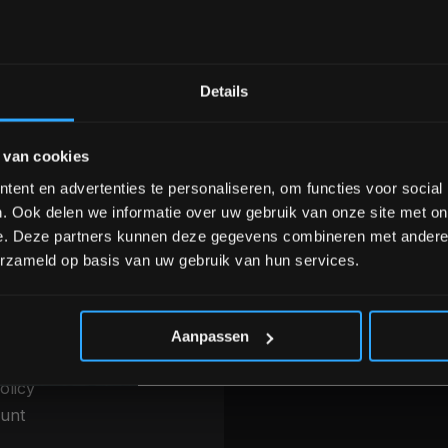
Bam! 5% korting op je vol
Details
nele kwaliteit voor scherpe prijs
Van homegym tot profession
Schrijf je in voor onze nieuwsbrief om 
 van cookies
over onze nieuwe producten, deals en 
Ontvang 5% korting op je eerstvo
ent en advertenties te personaliseren, om functies voor social
INFORMATIE
. Ook delen we informatie over uw gebruik van onze site met on
betalen & Overige
Over ons
e. Deze partners kunnen deze gegevens combineren met andere i
thoden
erzameld op basis van uw gebruik van hun services.
Blog
g, levering &
Merken
*Verzendkosten vallen buiten
ren
Categorieën
 voorwaarden
Aanpassen
r
olicy
unt