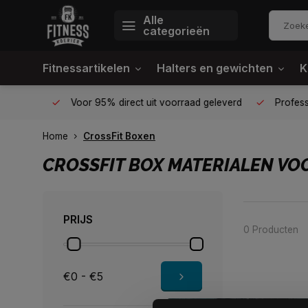
Alle
categorieën
Fitnessartikelen
Halters en gewichten
K
én plek
Voor 95% direct uit voorraad geleverd
Profession
Home
CrossFit Boxen
CROSSFIT BOX MATERIALEN VO
PRIJS
0 Producten
€0 - €5