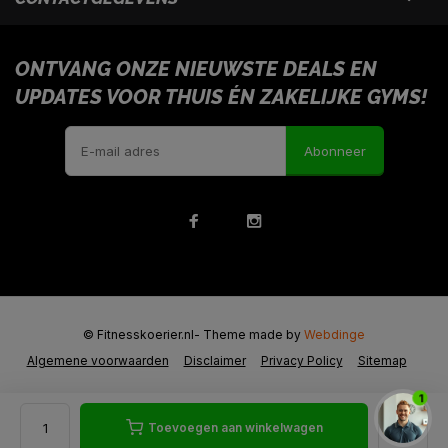
ONTVANG ONZE NIEUWSTE DEALS EN
UPDATES VOOR THUIS ÉN ZAKELIJKE GYMS!
Abonneer
© Fitnesskoerier.nl
- Theme made by
Webdinge
Algemene voorwaarden
Disclaimer
Privacy Policy
Sitemap
1
Toevoegen aan winkelwagen