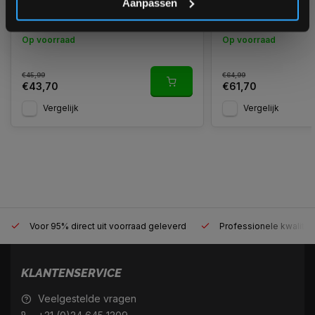
Aanpassen
rowing handle
narrow lat bar 60
Op voorraad
Op voorraad
€45,99
€64,99
€43,70
€61,70
Vergelijk
Vergelijk
Voor 95% direct uit voorraad geleverd
Professionele kwaliteit
KLANTENSERVICE
Veelgestelde vragen