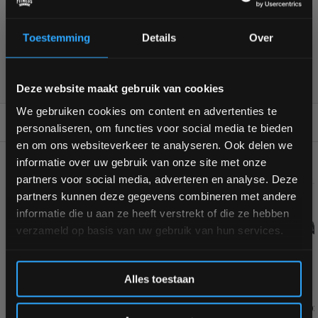
Toestemming
Details
Over
355
customers give us a
4,7
/
5
at
Bam! 5% korting op je volgende
Deze website maakt gebruik van cookies
bestelling
We gebruiken cookies om content en advertenties te
REVIEWS
0/10
personaliseren, om functies voor social media te bieden
Schrijf je in voor onze nieuwsbrief om op de hoogte te
en om ons websiteverkeer te analyseren. Ook delen we
blijven over onze nieuwe producten, deals en meer
GERELATEERDE PRODUCTEN
informatie over uw gebruik van onze site met onze
interessante info. Ontvang 5% korting op je eerstvolgende
partners voor social media, adverteren en analyse. Deze
aankoop! 😀
partners kunnen deze gegevens combineren met andere
informatie die u aan ze heeft verstrekt of die ze hebben
verzameld op basis van uw gebruik van hun services.
Inschrijven
-5%
Alles toestaan
*Verzendkosten vallen buiten de korting
Lifemaxx LMX2301 Foam grip
Lifemaxx LMX2303