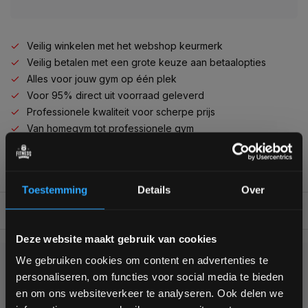
Veilig winkelen met het webshop keurmerk
Veilig betalen met een grote keuze aan betaalopties
Alles voor jouw gym op één plek
Voor 95% direct uit voorraad geleverd
Professionele kwaliteit voor scherpe prijs
Van homegym tot professionele gym
Persoonlijk en deskundig advies op maat
Complete gym inrichting mogelijk
Toestemming
Details
Over
BESCHRIJVING
Bam! 5% korting op je volgende
Deze website maakt gebruik van cookies
bestelling
We gebruiken cookies om content en advertenties te
KUNNEN WE HELPEN?
personaliseren, om functies voor social media te bieden
Schrijf je in voor onze nieuwsbrief om op de hoogte te
en om ons websiteverkeer te analyseren. Ook delen we
blijven over onze nieuwe producten, deals en meer