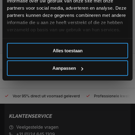
informatie over uw gebruik van onze site met onze
+31 (0)24 645 1309
interessante info. Ontvang 5% korting op je eerstvolgende
partners voor social media, adverteren en analyse. Deze
aankoop! 😀
partners kunnen deze gegevens combineren met andere
informatie die u aan ze heeft verstrekt of die ze hebben
verzameld op basis van uw gebruik van hun services.
355
customers give us a
4,7
/
5
at
Inschrijven
Alles toestaan
REVIEWS
*Verzendkosten vallen buiten de korting
0/10
Aanpassen
Voor 95% direct uit voorraad geleverd
Professionele kwaliteit
KLANTENSERVICE
Veelgestelde vragen
+31 (0)24 645 1309