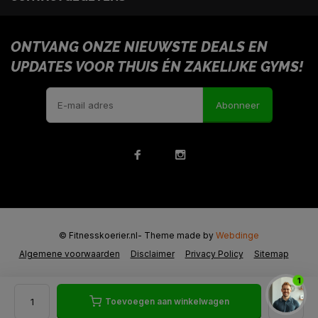
ONTVANG ONZE NIEUWSTE DEALS EN
UPDATES VOOR THUIS ÉN ZAKELIJKE GYMS!
Abonneer
© Fitnesskoerier.nl
- Theme made by
Webdinge
Algemene voorwaarden
Disclaimer
Privacy Policy
Sitemap
1
Toevoegen aan winkelwagen