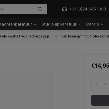
+31 (0)24 645 1309
rachtapparatuur
Studio apparatuur
Cardio
ele kwaliteit voor scherpe prijs
Van homegym tot professione
€14,9
-