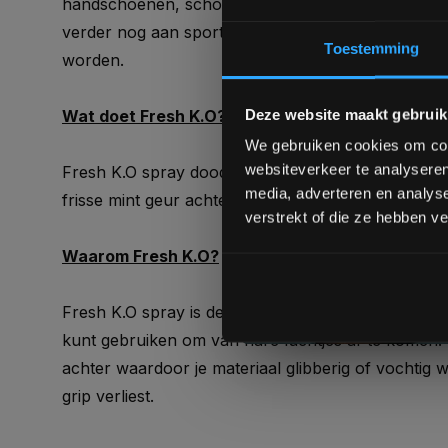
handschoenen, schoenen, skates, braces, bescherm
verder nog aan sportmateriaal gebruikt wat fris
Toestemming
worden.
Deze website maakt gebruik
Wat doet Fresh K.O?
We gebruiken cookies om cont
websiteverkeer te analyseren
Fresh K.O spray dood bacteriën, haalt nare luchtjes
media, adverteren en analys
frisse mint geur achter.
verstrekt of die ze hebben v
Waarom Fresh K.O?
Fresh K.O spray is de enige unieke spray die je zo
kunt gebruiken om van nare luchtjes af te komen.
achter waardoor je materiaal glibberig of vochtig w
grip verliest.