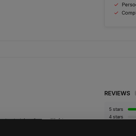
Perso
Comple
REVIEWS
5 stars
4 stars
ortmaterialen die moeilijk fris
3 stars
n voor onder andere:
2 stars