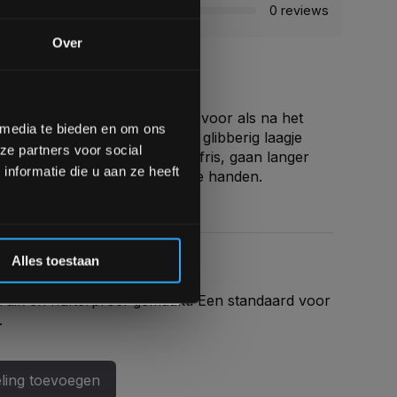
0 reviews
gende bestelling
Over
op de hoogte te blijven
meer interessante info.
ray! Vooral omdat je het zowel voor als na het
lgende aankoop! 😀
 media te bieden en om ons
gebruiken zonder dat het een glibberig laagje
ze partners voor social
ijn bokshandschoenen blijven fris, gaan langer
Inschrijven
nformatie die u aan ze heeft
 geen last meer van stinkende handen.
/04/2017
 de korting
Alles toestaan
s
ruik en hufterproef gemaakt. Een standaard voor
.
/04/2017
ling toevoegen