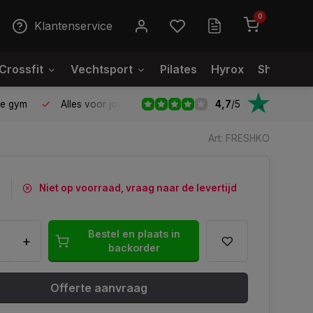
0
Klantenservice
Crossfit
Vechtsport
Pilates
Hyrox
Showroo
4,7
/
5
le gym
Alles voor jouw gym op één plek
Voor 95% direct
Art: FRESHKO
5
Niet op voorraad, vraag naar de levertijd
Bestel en plaats in
+
backorder
Offerte aanvraag