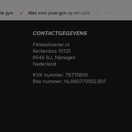
ele gym
Alles voor jouw gym op één plek
Voor 95% direc
CONTACTGEGEVENS
Fitnesskoerier.nl
Kerkenbos 10125
6546 BJ, Nijmegen
Nederland
KVK nummer: 76715809
Btw nummer: NL860770552.B01