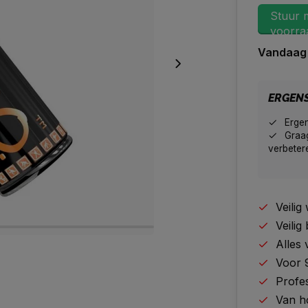
Stuur m
voorraa
Vandaag
ERGEN
Erge
Graag
verbeter
Veili
Veilig
Alles
Voor 
Profes
Van h