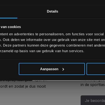
materialen en alles wat je
1 star
 en schoongehouden moet
Bam! 5% korting op je vol
Details
Schrijf je in voor onze nieuwsbrief om 
Margriet
 van cookies
over onze nieuwe producten, deals en 
Hele fijne sp
Ontvang 5% korting op je eerstvo
ent en advertenties te personaliseren, om functies voor social
sporten kunt 
. Ook delen we informatie over uw gebruik van onze site met on
 weg en laat een heerlijke,
achterlaat. M
e. Deze partners kunnen deze gegevens combineren met andere i
mee en ik heb
erzameld op basis van uw gebruik van hun services.
Geplaatst op 13
*Verzendkosten vallen buiten
Aanpassen
wel voor als na het sporten
Remo Speijer
Makkelijk geb
 De spray laat geen sporen
in de sporttas
ordt en zodat je dus nooit
Geplaatst op 12
Je beoorde