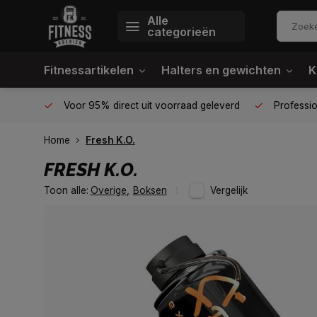
Alle
categorieën
Fitnessartikelen
Halters en gewichten
K
én plek
Voor 95% direct uit voorraad geleverd
Profession
Home
Fresh K.O.
FRESH K.O.
Toon alle:
Overige
,
Boksen
Vergelijk