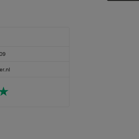
Dave Stappe
Geweldig prod
probleem is n
Geplaatst op 12
309
er.nl