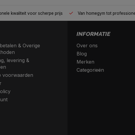
nele kwaliteit voor scherpe prijs
Van homegym tot profession
INFORMATIE
betalen & Overige
Over ons
thoden
Blog
g, levering &
Merken
ren
Categorieën
 voorwaarden
r
olicy
unt