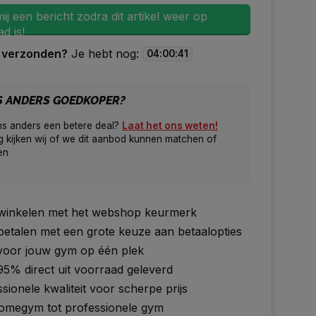
ij een bericht zodra dit artikel weer op
d is!
 verzonden?
Je hebt nog:
04
:
00
:
40
S ANDERS GOEDKOPER?
ns anders een betere deal?
Laat het ons weten!
 kijken wij of we dit aanbod kunnen matchen of
en
g winkelen met het webshop keurmerk
 betalen met een grote keuze aan betaalopties
 voor jouw gym op één plek
95% direct uit voorraad geleverd
sionele kwaliteit voor scherpe prijs
omegym tot professionele gym