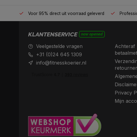
én plek
Voor 95% direct uit voorraad geleverd
Professio
KLANTENSERVICE
now opened
Veelgestelde vragen
Achteraf 
betaalme
+31 (0)24 645 1309
Verzendin
info@fitnesskoerier.nl
retourne
Algemene
Disclaime
Privacy P
Mijn acco