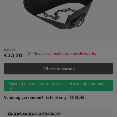
€34,99
Niet op voorraad, vraag naar de levertijd
€33,20
Offerte aanvraag
Stuur mij een bericht zodra dit artikel weer op voorraad
is!
Vandaag verzonden?
Je hebt nog:
06
:
08
:
48
ERGENS ANDERS GOEDKOPER?