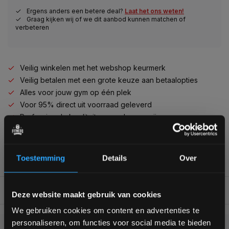
Ergens anders een betere deal?
Laat het ons weten!
Graag kijken wij of we dit aanbod kunnen matchen of
verbeteren
Veilig winkelen met het webshop keurmerk
Veilig betalen met een grote keuze aan betaalopties
Alles voor jouw gym op één plek
Voor 95% direct uit voorraad geleverd
Professionele kwaliteit voor scherpe prijs
Van homegym tot professionele gym
Persoonlijk en deskundig advies op maat
Complete gym inrichting mogelijk
Toestemming
Details
Over
Bam! 5% korting op je volgende
BESCHRIJVING
Deze website maakt gebruik van cookies
bestelling
We gebruiken cookies om content en advertenties te
personaliseren, om functies voor social media te bieden