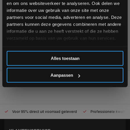
Schrijf je in voor onze nieuwsbrief om op de hoogte te
en om ons websiteverkeer te analyseren. Ook delen we
KUNNEN WE HELPEN?
blijven over onze nieuwe producten, deals en meer
informatie over uw gebruik van onze site met onze
interessante info. Ontvang 5% korting op je eerstvolgende
partners voor social media, adverteren en analyse. Deze
aankoop! 😀
+31 (0)24 645 1309
partners kunnen deze gegevens combineren met andere
informatie die u aan ze heeft verstrekt of die ze hebben
verzameld op basis van uw gebruik van hun services.
Inschrijven
355
customers give us a
4,7
/
5
at
Alles toestaan
*Verzendkosten vallen buiten de korting
Aanpassen
REVIEWS
0/10
Voor 95% direct uit voorraad geleverd
Professionele kwaliteit