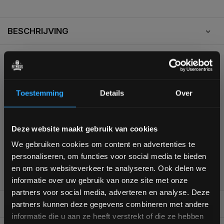
BESCHRIJVING
KUNNEN WE HELPEN?
Toestemming
Details
Over
+31 (0)24 645 1309
Bam! 5% korting op je volgende
Deze website maakt gebruik van cookies
bestelling
We gebruiken cookies om content en advertenties te
personaliseren, om functies voor social media te bieden
Schrijf je in voor onze nieuwsbrief om op de hoogte te
355
customers give us a
4,7
/
5
at
en om ons websiteverkeer te analyseren. Ook delen we
blijven over onze nieuwe producten, deals en meer
informatie over uw gebruik van onze site met onze
interessante info. Ontvang 5% korting op je eerstvolgende
partners voor social media, adverteren en analyse. Deze
aankoop! 😀
REVIEWS
partners kunnen deze gegevens combineren met andere
0/10
informatie die u aan ze heeft verstrekt of die ze hebben