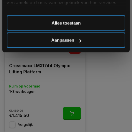
verzameld op basis van uw gebruik van hun services.
GERELATEERDE PRODUCTEN
Inschrijven
Alles toestaan
*Verzendkosten vallen buiten de korting
Aanpassen
-5%
Crossmaxx LMX1744 Olympic
Lifting Platform
Ruim op voorraad
1-3 werkdagen
€1.489,99
€1.415,50
Vergelijk