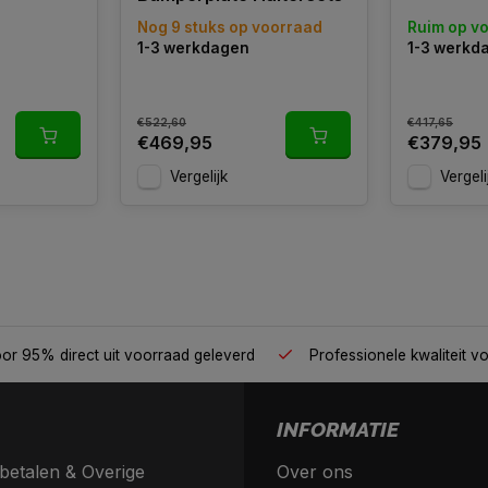
d
Nog 9 stuks op voorraad
Ruim op v
1-3 werkdagen
1-3 werkd
€522,60
€417,65
€469,95
€379,95
Vergelijk
Vergeli
 jouw gym op één plek
Voor 95% direct uit voorraad geleverd
INFORMATIE
betalen & Overige
Over ons