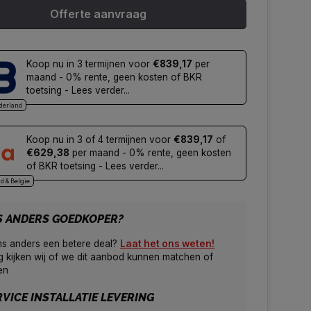
Offerte aanvraag
Koop nu in 3 termijnen voor
€839,17
per
maand - 0% rente, geen kosten of BKR
toetsing - Lees verder...
derland
Koop nu in 3 of 4 termijnen voor
€839,17
of
€629,38
per maand - 0% rente, geen kosten
of BKR toetsing - Lees verder...
d & Belgie
S ANDERS GOEDKOPER?
ns anders een betere deal?
Laat het ons weten!
 kijken wij of we dit aanbod kunnen matchen of
en
VICE INSTALLATIE LEVERING