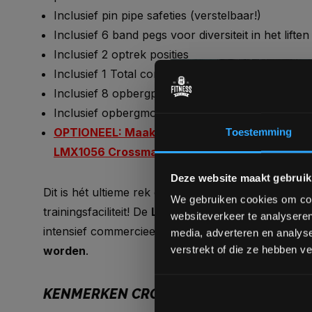
Inclusief pin pipe safeties (verstelbaar!)
Inclusief 6 band pegs voor diversiteit in het lif
Inclusief 2 optrek posities
Inclusief 1 Total core trainer
Inclusief 8 opbergpinnen voor olympische 50mm 
Inclusief opbergmogelijkheid voor 1 LMX68 Powe
OPTIONEEL: Maak het Crossmaxx® Power Rack
Toestemming
LMX1056 Crossmaxx® Lifting Platform for Pow
Deze website maakt gebruik
Dit is hét ultieme rek om een basis te vormen in e
We gebruiken cookies om cont
trainingsfaciliteit! De
LMX1053 Crossmaxx® Power
websiteverkeer te analyseren
intensief commercieel gebruik en
hoeft niet aan d
media, adverteren en analys
verstrekt of die ze hebben v
worden
.
KENMERKEN CROSSMAXX LMX1053 POW