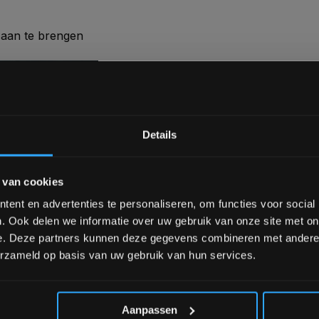
ten aan te brengen
schijven / plates
r Chain set
Bam! 5% korting op je vol
 helemaal af met de
Details
er Rack!
Schrijf je in voor onze nieuwsbrief om 
 van cookies
over onze nieuwe producten, deals en 
Ontvang 5% korting op je eerstvo
lke super professionele
ent en advertenties te personaliseren, om functies voor social
 Rack
is geschikt voor
. Ook delen we informatie over uw gebruik van onze site met on
e grond bevestigd te
e. Deze partners kunnen deze gegevens combineren met andere i
erzameld op basis van uw gebruik van hun services.
*Verzendkosten vallen buiten
ER RACK:
Aanpassen