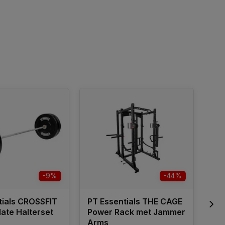
-9%
-44%
tials CROSSFIT
PT Essentials THE CAGE
Cr
ate Halterset
Power Rack met Jammer
Col
Arms
Bu