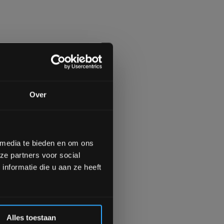
gende bestelling
Over
op de hoogte te blijven
meer interessante info.
lgende aankoop! 😀
 media te bieden en om ons
ze partners voor social
Inschrijven
nformatie die u aan ze heeft
 de korting
Alles toestaan