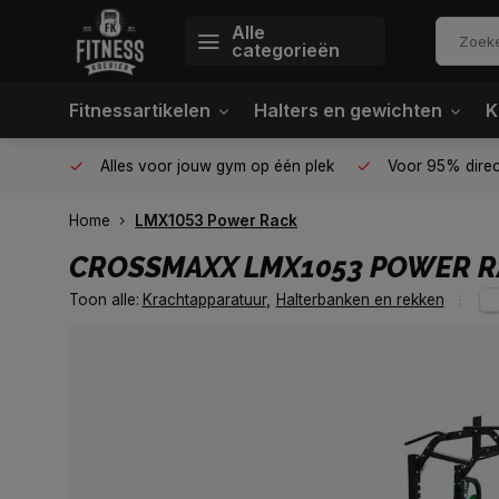
Alle
categorieën
Fitnessartikelen
Halters en gewichten
K
e prijs
Van homegym tot professionele gym
Alles voor 
Home
LMX1053 Power Rack
CROSSMAXX
LMX1053 POWER 
Toon alle:
Krachtapparatuur
,
Halterbanken en rekken