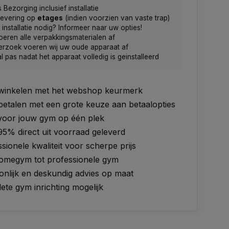
s Bezorging inclusief installatie
levering op
etages
(indien voorzien van vaste trap)
installatie nodig? Informeer naar uw opties!
oeren alle verpakkingsmaterialen af
erzoek voeren wij uw oude apparaat af
l pas nadat het apparaat volledig is geinstalleerd
g winkelen met het webshop keurmerk
 betalen met een grote keuze aan betaalopties
 voor jouw gym op één plek
95% direct uit voorraad geleverd
sionele kwaliteit voor scherpe prijs
omegym tot professionele gym
onlijk en deskundig advies op maat
te gym inrichting mogelijk