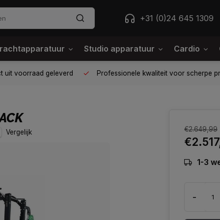
+31 (0)24 645 1309
rachtapparatuur
Studio apparatuur
Cardio
jouw gym op één plek
Voor 95% direct uit voorraad geleverd
RACK
€2.649,99
Vergelijk
€2.517
1-3 w
-