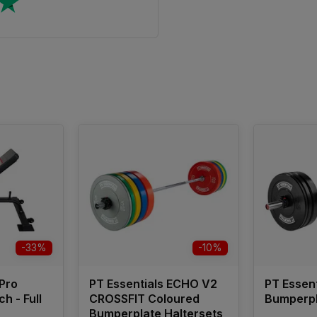
-33%
-10%
 Pro
PT Essentials ECHO V2
PT Essen
h - Full
CROSSFIT Coloured
Bumperpl
Bumperplate Haltersets