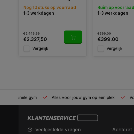
Nog 10 stuks op voorraad
Ruim op voorraa
1-3 werkdagen
1-3 werkdagen
€2.449,99
€599,00
€2.327,50
€399,00
Vergelijk
Vergelijk
e prijs
Van homegym tot professionele gym
Alles voor
KLANTENSERVICE
Veelgestelde vragen
Achteraf 