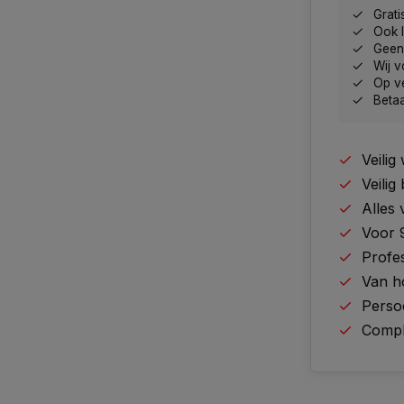
Grati
Ook 
Geen 
Wij v
Op v
Betaa
Veili
Veilig
Alles
Voor 
Profes
Van h
Perso
Comple