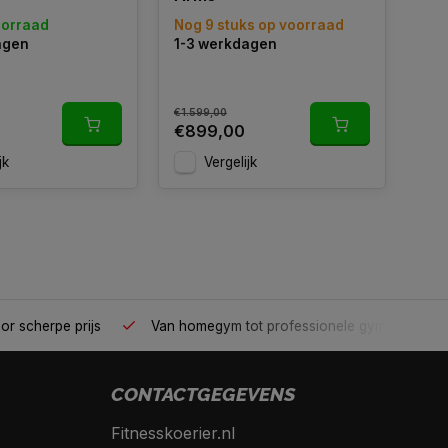
oorraad
Nog 9 stuks op voorraad
Rui
agen
1-3 werkdagen
1-3
€1.599,00
€54,
€899,00
€5
jk
Vergelijk
Professionele kwaliteit voor scherpe prijs
Van homegym t
CONTACTGEGEVENS
Fitnesskoerier.nl