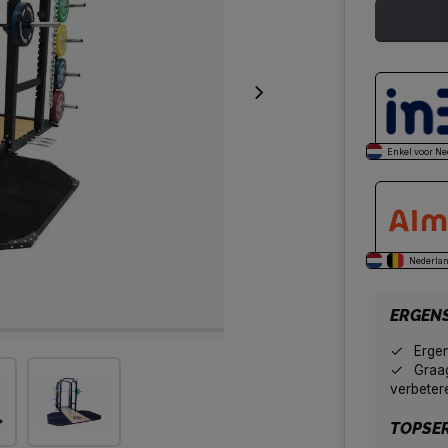
Enkel voor Ne
Nederlan
ERGEN
Erge
Graag
verbeter
TOPSER