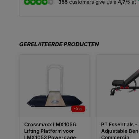
355
customers give us a
4,7
/
5
at
GERELATEERDE PRODUCTEN
-5%
Crossmaxx LMX1056
PT Essentials -
Lifting Platform voor
Adjustable Benc
LMX1053 Powercage
Commercial