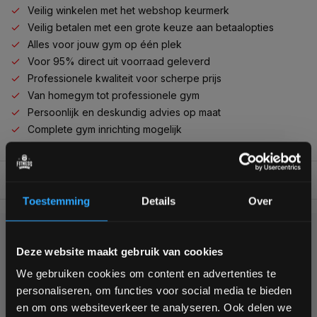
Veilig winkelen met het webshop keurmerk
Veilig betalen met een grote keuze aan betaalopties
Alles voor jouw gym op één plek
Voor 95% direct uit voorraad geleverd
Professionele kwaliteit voor scherpe prijs
Van homegym tot professionele gym
Persoonlijk en deskundig advies op maat
Complete gym inrichting mogelijk
BESCHRIJVING
Toestemming
Details
Over
KUNNEN WE HELPEN?
Bam! 5% korting op je volgende
Deze website maakt gebruik van cookies
bestelling
We gebruiken cookies om content en advertenties te
+31 (0)24 645 1309
personaliseren, om functies voor social media te bieden
Schrijf je in voor onze nieuwsbrief om op de hoogte te
en om ons websiteverkeer te analyseren. Ook delen we
blijven over onze nieuwe producten, deals en meer