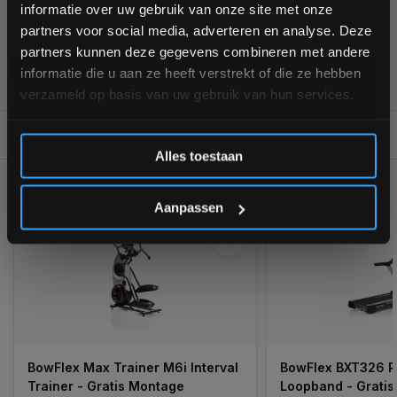
informatie over uw gebruik van onze site met onze
interessante info. Ontvang 5% korting op je eerstvolgende
partners voor social media, adverteren en analyse. Deze
aankoop! 😀
partners kunnen deze gegevens combineren met andere
355
customers give us a
4,7
/
5
at
informatie die u aan ze heeft verstrekt of die ze hebben
verzameld op basis van uw gebruik van hun services.
REVIEWS
Inschrijven
0/10
Alles toestaan
GERELATEERDE PRODUCTEN
*Verzendkosten vallen buiten de korting
Aanpassen
BowFlex Max Trainer M6i Interval
BowFlex BXT326 Re
Trainer - Gratis Montage
Loopband - 