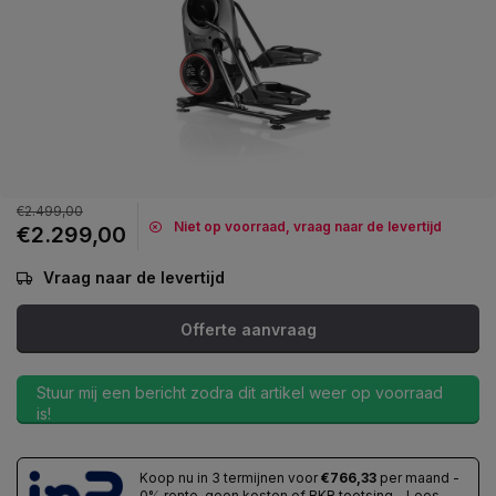
€2.499,00
Niet op voorraad, vraag naar de levertijd
€2.299,00
Vraag naar de levertijd
Offerte aanvraag
Stuur mij een bericht zodra dit artikel weer op voorraad
is!
Koop nu in 3 termijnen voor
€766,33
per maand -
0% rente, geen kosten of BKR toetsing - Lees