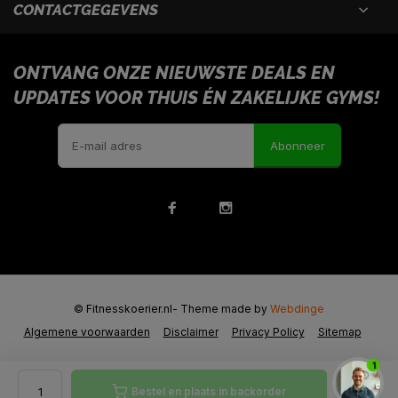
CONTACTGEGEVENS
ONTVANG ONZE NIEUWSTE DEALS EN
UPDATES VOOR THUIS ÉN ZAKELIJKE GYMS!
Abonneer
© Fitnesskoerier.nl
- Theme made by
Webdinge
Algemene voorwaarden
Disclaimer
Privacy Policy
Sitemap
1
Bestel en plaats in backorder