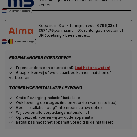
verder...
Enkel voor Nederland
Koop nu in 3 of 4 termijnen voor
€766,33
of
€574,75
per maand - 0% rente, geen kosten of
BKR toetsing - Lees verder...
Nederland & Belgie
ERGENS ANDERS GOEDKOPER?
Ergens anders een betere deal?
Laat het ons weten!
Graag kijken wij of we dit aanbod kunnen matchen of
verbeteren
TOPSERVICE INSTALLATIE LEVERING
Gratis Bezorging inclusief installatie
Ook levering op
etages
(indien voorzien van vaste trap)
Geen installatie nodig? Informeer naar uw opties!
Wij voeren alle verpakkingsmaterialen af
Op verzoek voeren wij uw oude apparaat af
Betaal pas nadat het apparaat volledig is geinstalleerd