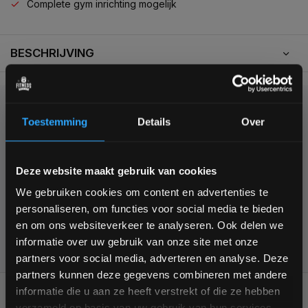
Complete gym inrichting mogelijk
BESCHRIJVING
KUNNEN WE HELPEN?
Toestemming
Details
Over
+31 (0)24 645 1309
Bam! 5% korting op je volgende
Deze website maakt gebruik van cookies
bestelling
We gebruiken cookies om content en advertenties te
personaliseren, om functies voor social media te bieden
Schrijf je in voor onze nieuwsbrief om op de hoogte te
en om ons websiteverkeer te analyseren. Ook delen we
blijven over onze nieuwe producten, deals en meer
355
customers give us a
4,7
/
5
at
informatie over uw gebruik van onze site met onze
interessante info. Ontvang 5% korting op je eerstvolgende
partners voor social media, adverteren en analyse. Deze
aankoop! 😀
partners kunnen deze gegevens combineren met andere
REVIEWS
informatie die u aan ze heeft verstrekt of die ze hebben
0/10
verzameld op basis van uw gebruik van hun services.