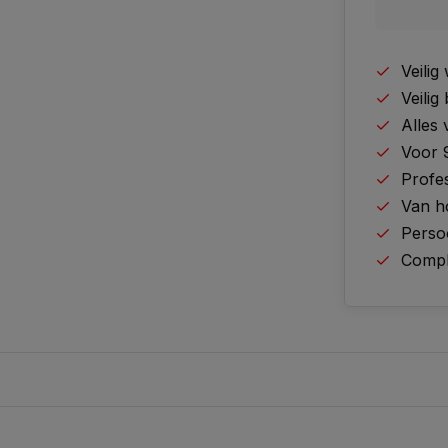
Veili
Veilig
Alles
Voor 
Profes
Van h
Perso
Comple