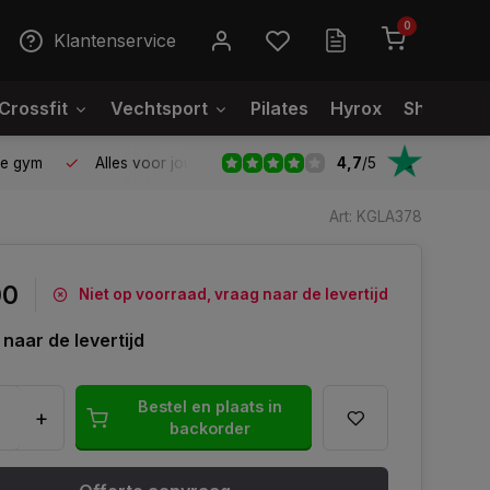
0
Klantenservice
Crossfit
Vechtsport
Pilates
Hyrox
Showroo
4,7
/
5
le gym
Alles voor jouw gym op één plek
Voor 95% direct
Art: KGLA378
00
Niet op voorraad, vraag naar de levertijd
naar de levertijd
Bestel en plaats in
+
backorder