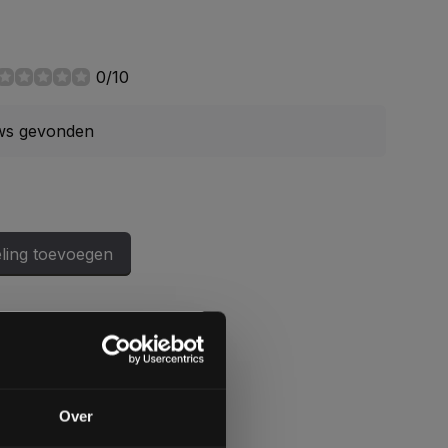
0/10
ws gevonden
ling toevoegen
gende bestelling
Over