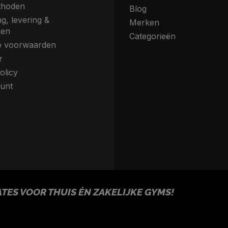
thoden
Blog
g, levering &
Merken
ren
Categorieën
 voorwaarden
r
olicy
unt
ES VOOR THUIS ÉN ZAKELIJKE GYMS!