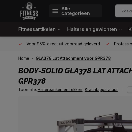
Alle
categorieën
Fitnessartikelen
Halters en gewichten
K
én plek
Voor 95% direct uit voorraad geleverd
Profession
Home
GLA378 Lat Attachment voor GPR378
BODY-SOLID
GLA378 LAT ATTA
GPR378
Toon alle:
Halterbanken en rekken
,
Krachtapparatuur