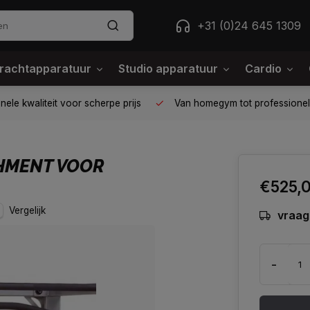
+31 (0)24 645 1309
rachtapparatuur
Studio apparatuur
Cardio
ele kwaliteit voor scherpe prijs
Van homegym tot professione
CHMENT VOOR
€525,
Vergelijk
vraag 
-