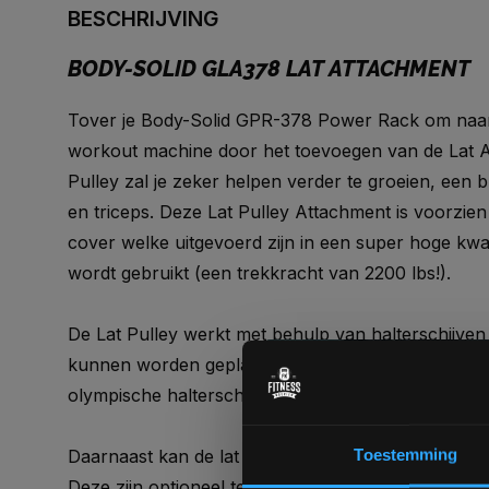
BESCHRIJVING
BODY-SOLID GLA378 LAT ATTACHMENT
Tover je Body-Solid GPR-378 Power Rack om naar
workout machine door het toevoegen van de Lat 
Pulley zal je zeker helpen verder te groeien, een 
en triceps. Deze Lat Pulley Attachment is voorzie
cover welke uitgevoerd zijn in een super hoge kwali
wordt gebruikt (een trekkracht van 2200 lbs!).
De Lat Pulley werkt met behulp van halterschijven
kunnen worden geplaatst. Dit betekent dat je zowe
olympische halterschijven kunt gebruiken.
Toestemming
Daarnaast kan de lat pulley ook worden voorzien 
Deze zijn optioneel te bestellen en worden verko