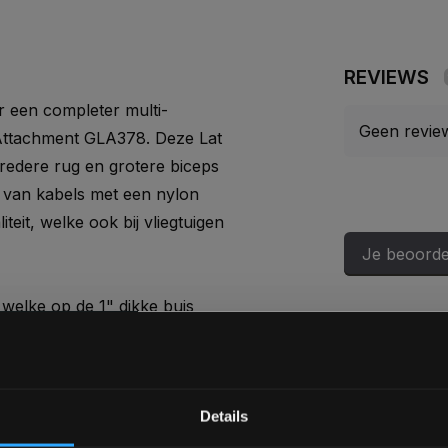
REVIEWS
 een completer multi-
Geen revie
Attachment GLA378. Deze Lat
bredere rug en grotere biceps
n van kabels met een nylon
teit, welke ook bij vliegtuigen
Je beoorde
 welke op de 1" dikke buis
l 30mm schijven als
Bam! 5% korting op je vol
Details
van vaste stapelgewichten.
cht onder het typenummer: