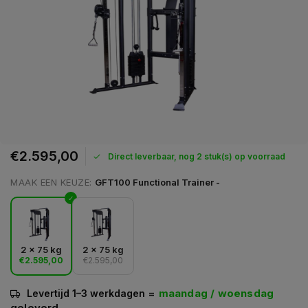
€2.595,00
Direct leverbaar, nog 2 stuk(s) op voorraad
MAAK EEN KEUZE:
GFT100 Functional Trainer -
2 x 75 kg
2 x 75 kg
€2.595,00
€2.595,00
=
maandag / woensdag
Levertijd 1–3 werkdagen
geleverd