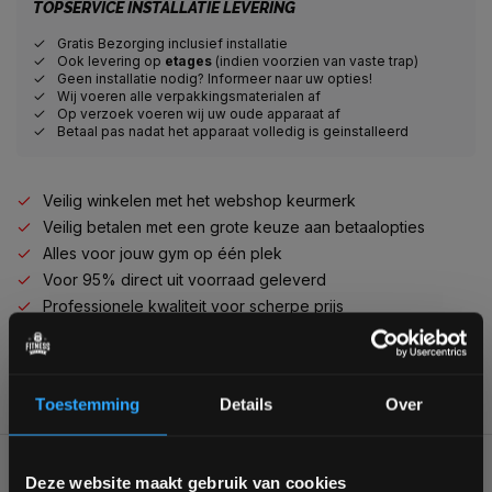
TOPSERVICE INSTALLATIE LEVERING
Gratis Bezorging inclusief installatie
Ook levering op
etages
(indien voorzien van vaste trap)
Geen installatie nodig? Informeer naar uw opties!
Wij voeren alle verpakkingsmaterialen af
Op verzoek voeren wij uw oude apparaat af
Betaal pas nadat het apparaat volledig is geinstalleerd
Veilig winkelen met het webshop keurmerk
Veilig betalen met een grote keuze aan betaalopties
Alles voor jouw gym op één plek
Voor 95% direct uit voorraad geleverd
Professionele kwaliteit voor scherpe prijs
Van homegym tot professionele gym
Persoonlijk en deskundig advies op maat
Complete gym inrichting mogelijk
Toestemming
Details
Over
BESCHRIJVING
Bam! 5% korting op je volgende
Deze website maakt gebruik van cookies