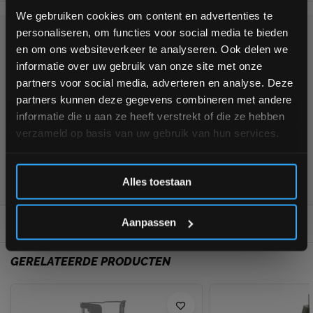
bestelling
We gebruiken cookies om content en advertenties te
personaliseren, om functies voor social media te bieden
KUNNEN WE HELPEN?
Schrijf je in voor onze nieuwsbrief om op de hoogte te
en om ons websiteverkeer te analyseren. Ook delen we
blijven over onze nieuwe producten, deals en meer
informatie over uw gebruik van onze site met onze
interessante info. Ontvang 5% korting op je eerstvolgende
partners voor social media, adverteren en analyse. Deze
+31 (0)24 645 1309
aankoop! 😀
partners kunnen deze gegevens combineren met andere
informatie die u aan ze heeft verstrekt of die ze hebben
verzameld op basis van uw gebruik van hun services.
Inschrijven
355
customers give us a
4,7
/
5
at
Alles toestaan
*Verzendkosten vallen buiten de korting
Aanpassen
REVIEWS
0/10
GERELATEERDE PRODUCTEN