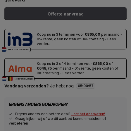
Offerte aanvraag
Koop nu in 3 termijnen voor
€865,00
per maand -
0% rente, geen kosten of BKR toetsing - Lees
verder...
Enkel voor Nederland
Koop nu in 3 of 4 termijnen voor
€865,00
of
€648,75
per maand - 0% rente, geen kosten of
BKR toetsing - Lees verder...
Nederland & Belgie
Vandaag verzonden?
Je hebt nog:
05
:
00
:
56
ERGENS ANDERS GOEDKOPER?
Ergens anders een betere deal?
Laat het ons weten!
Graag kijken wij of we dit aanbod kunnen matchen of
verbeteren