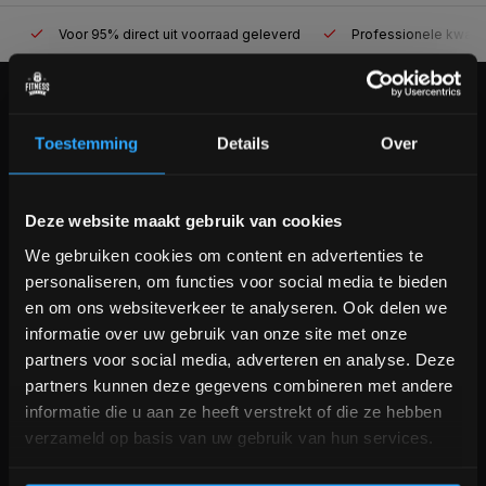
Voor 95% direct uit voorraad geleverd
Professionele kwaliteit
KLANTENSERVICE
Toestemming
Details
Over
Veelgestelde vragen
+31 (0)24 645 1309
info@fitnesskoerier.nl
Bam! 5% korting op je volgende
Deze website maakt gebruik van cookies
bestelling
We gebruiken cookies om content en advertenties te
personaliseren, om functies voor social media te bieden
Schrijf je in voor onze nieuwsbrief om op de hoogte te
en om ons websiteverkeer te analyseren. Ook delen we
blijven over onze nieuwe producten, deals en meer
informatie over uw gebruik van onze site met onze
interessante info. Ontvang 5% korting op je eerstvolgende
partners voor social media, adverteren en analyse. Deze
aankoop! 😀
partners kunnen deze gegevens combineren met andere
informatie die u aan ze heeft verstrekt of die ze hebben
verzameld op basis van uw gebruik van hun services.