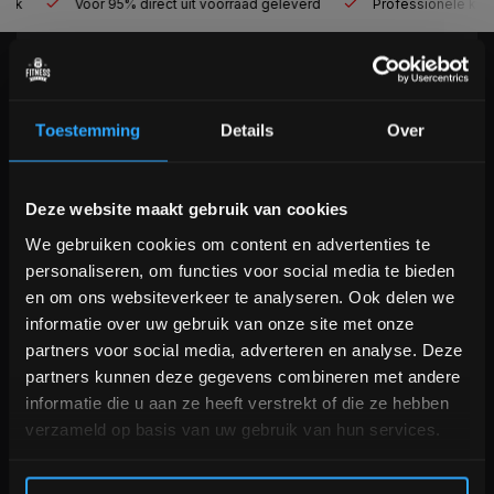
Voor 95% direct uit voorraad geleverd
Professionele kwaliteit
KLANTENSERVICE
Veelgestelde vragen
Toestemming
Details
Over
+31 (0)24 645 1309
info@fitnesskoerier.nl
Bam! 5% korting op je volgende
Deze website maakt gebruik van cookies
bestelling
We gebruiken cookies om content en advertenties te
personaliseren, om functies voor social media te bieden
Schrijf je in voor onze nieuwsbrief om op de hoogte te
en om ons websiteverkeer te analyseren. Ook delen we
blijven over onze nieuwe producten, deals en meer
informatie over uw gebruik van onze site met onze
interessante info. Ontvang 5% korting op je eerstvolgende
partners voor social media, adverteren en analyse. Deze
aankoop! 😀
partners kunnen deze gegevens combineren met andere
informatie die u aan ze heeft verstrekt of die ze hebben
verzameld op basis van uw gebruik van hun services.
Inschrijven