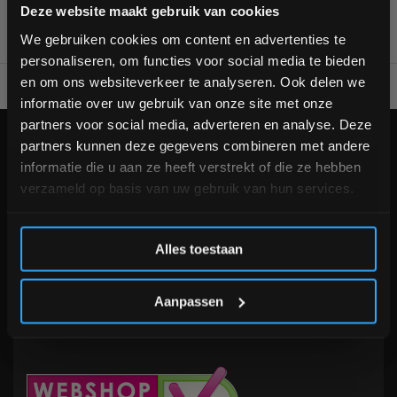
Bam! 5% korting op je volgende
Deze website maakt gebruik van cookies
bestelling
We gebruiken cookies om content en advertenties te
personaliseren, om functies voor social media te bieden
Schrijf je in voor onze nieuwsbrief om op de hoogte te
en om ons websiteverkeer te analyseren. Ook delen we
Voor 95% direct uit voorraad geleverd
Professionele kwaliteit
blijven over onze nieuwe producten, deals en meer
informatie over uw gebruik van onze site met onze
interessante info. Ontvang 5% korting op je eerstvolgende
partners voor social media, adverteren en analyse. Deze
aankoop! 😀
KLANTENSERVICE
partners kunnen deze gegevens combineren met andere
informatie die u aan ze heeft verstrekt of die ze hebben
Veelgestelde vragen
verzameld op basis van uw gebruik van hun services.
+31 (0)24 645 1309
info@fitnesskoerier.nl
Inschrijven
Alles toestaan
*Verzendkosten vallen buiten de korting
Aanpassen