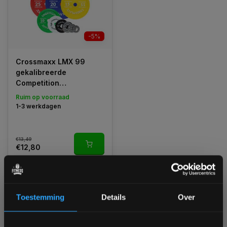
-5%
Crossmaxx LMX 99
gekalibreerde
Competition
Powerlifting Plates
Ruim op voorraad
50mm
1-3 werkdagen
€13,49
€12,80
Vergelijk
Toestemming
Details
Over
1