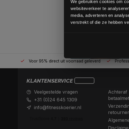
We gebruiken cookies om cont
websiteverkeer te analyseren
media, adverteren en analys
verstrekt of die ze hebben v
én plek
Voor 95% direct uit voorraad geleverd
Professio
KLANTENSERVICE
Veelgestelde vragen
Achteraf 
betaalme
+31 (0)24 645 1309
Verzendin
info@fitnesskoerier.nl
retourne
Algemene
Disclaime