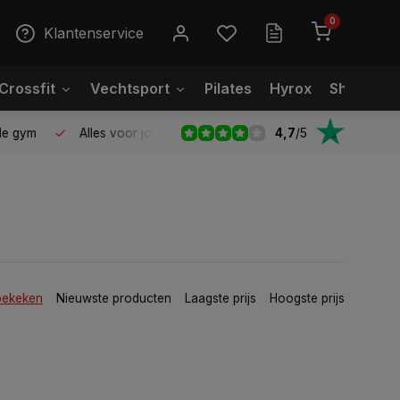
0
Klantenservice
Crossfit
Vechtsport
Pilates
Hyrox
Showroo
4,7
/
5
le gym
Alles voor jouw gym op één plek
Voor 95% direct
bekeken
Nieuwste producten
Laagste prijs
Hoogste prijs