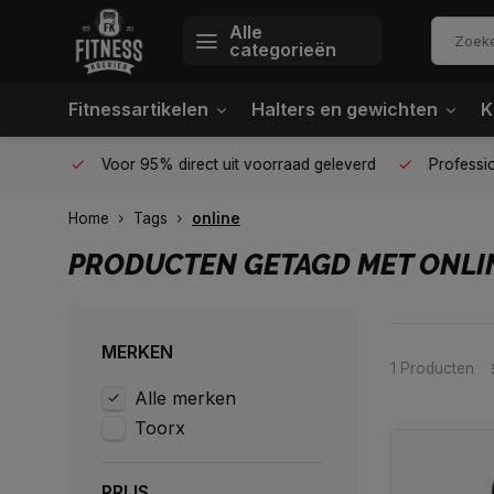
Alle
categorieën
Fitnessartikelen
Halters en gewichten
K
én plek
Voor 95% direct uit voorraad geleverd
Profession
Home
Tags
online
PRODUCTEN GETAGD MET ONLI
MERKEN
1 Producten
Alle merken
Toorx
PRIJS