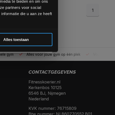
 media te bieden en om ons
ze partners voor social
1
Inschrijven
nformatie die u aan ze heeft
 de korting
Alles toestaan
ele gym
Alles voor jouw gym op één plek
Voor 95% direc
CONTACTGEGEVENS
Fitnesskoerier.nl
Kerkenbos 10125
6546 BJ, Nijmegen
Nederland
KVK nummer: 76715809
Btw nummer: NL860770552.B01