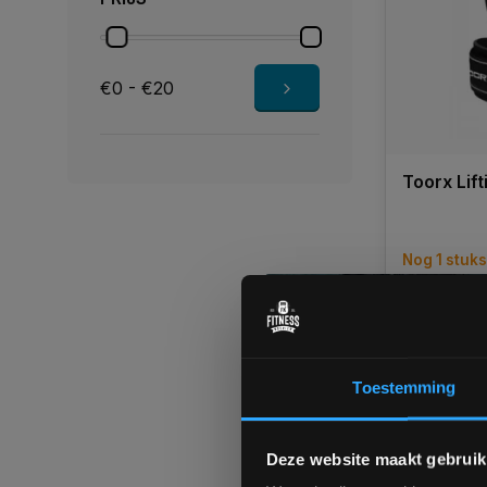
€0 - €20
Toorx Lif
Nog 1 stuk
1 tot 3 we
€19,90
Toestemming
Vergelij
Deze website maakt gebruik