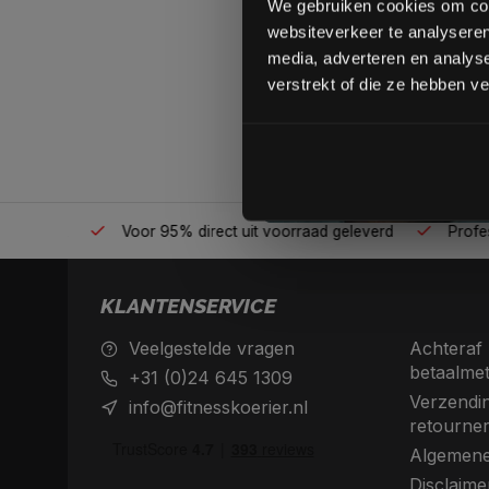
We gebruiken cookies om cont
websiteverkeer te analyseren
media, adverteren en analys
verstrekt of die ze hebben v
én plek
Voor 95% direct uit voorraad geleverd
Professio
KLANTENSERVICE
Veelgestelde vragen
Achteraf 
betaalme
+31 (0)24 645 1309
Verzendin
info@fitnesskoerier.nl
retourne
Algemene
Disclaime