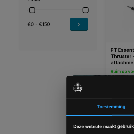
€0 - €150
PT Essent
Thruster 
attachme
Ruim op vo
1-3 werkd
€169,00
€129,95
Toestemming
Vergelij
Deze website maakt gebruik