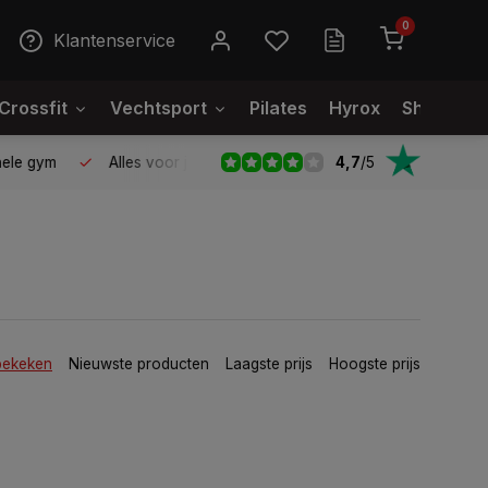
0
Klantenservice
Crossfit
Vechtsport
Pilates
Hyrox
Showroo
4,7
/
5
le gym
Alles voor jouw gym op één plek
Voor 95% direct
bekeken
Nieuwste producten
Laagste prijs
Hoogste prijs