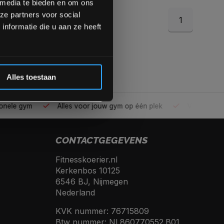
 media te bieden en om ons
ze partners voor social
1
Inschrijven
nformatie die u aan ze heeft
 de korting
Alles toestaan
ele gym
Alles voor jouw gym op één plek
Voor 95% direc
CONTACTGEGEVENS
Fitnesskoerier.nl
Kerkenbos 10125
6546 BJ, Nijmegen
Nederland
KVK nummer: 76715809
Btw nummer: NL860770552.B01