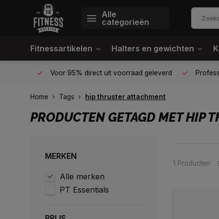
Alle
categorieën
Fitnessartikelen
Halters en gewichten
K
én plek
Voor 95% direct uit voorraad geleverd
Profession
Home
Tags
hip thruster attachment
PRODUCTEN GETAGD MET HIP 
MERKEN
1 Producten
Alle merken
PT Essentials
PRIJS