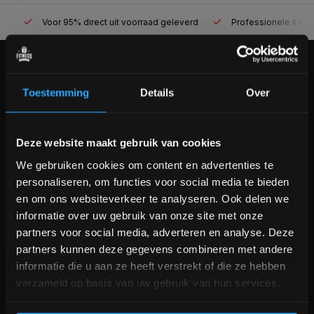
Voor 95% direct uit voorraad geleverd
Professionele kwaliteit
KLANTENSERVICE
Toestemming
Details
Over
Veelgestelde vragen
+31 (0)24 645 1309
info@fitnesskoerier.nl
Bam! 5% korting op je volgende
Deze website maakt gebruik van cookies
bestelling
We gebruiken cookies om content en advertenties te
personaliseren, om functies voor social media te bieden
Schrijf je in voor onze nieuwsbrief om op de hoogte te
en om ons websiteverkeer te analyseren. Ook delen we
blijven over onze nieuwe producten, deals en meer
informatie over uw gebruik van onze site met onze
interessante info. Ontvang 5% korting op je eerstvolgende
partners voor social media, adverteren en analyse. Deze
aankoop! 😀
partners kunnen deze gegevens combineren met andere
informatie die u aan ze heeft verstrekt of die ze hebben
verzameld op basis van uw gebruik van hun services.