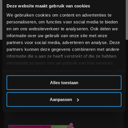
Bam! 5% korting op je volgende
Deze website maakt gebruik van cookies
bestelling
We gebruiken cookies om content en advertenties te
personaliseren, om functies voor social media te bieden
Schrijf je in voor onze nieuwsbrief om op de hoogte te
en om ons websiteverkeer te analyseren. Ook delen we
blijven over onze nieuwe producten, deals en meer
Voor 95% direct uit voorraad geleverd
Professionele kwaliteit
informatie over uw gebruik van onze site met onze
interessante info. Ontvang 5% korting op je eerstvolgende
partners voor social media, adverteren en analyse. Deze
aankoop! 😀
partners kunnen deze gegevens combineren met andere
KLANTENSERVICE
informatie die u aan ze heeft verstrekt of die ze hebben
Veelgestelde vragen
verzameld op basis van uw gebruik van hun services.
+31 (0)24 645 1309
info@fitnesskoerier.nl
Inschrijven
Alles toestaan
*Verzendkosten vallen buiten de korting
Aanpassen