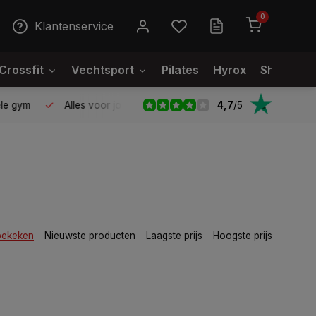
0
Klantenservice
Crossfit
Vechtsport
Pilates
Hyrox
Showroo
4,7
/
5
le gym
Alles voor jouw gym op één plek
Voor 95% direct
bekeken
Nieuwste producten
Laagste prijs
Hoogste prijs