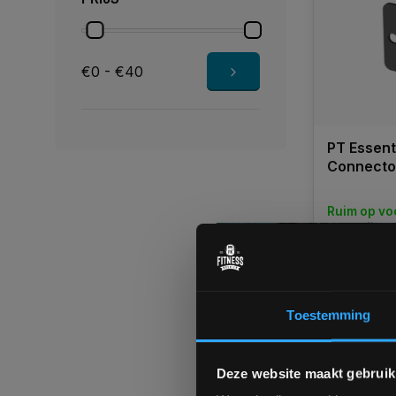
€0 - €40
PT Essent
Connecto
Ruim op vo
Levertijd 
€38,80
Toestemming
Vergelij
Deze website maakt gebruik