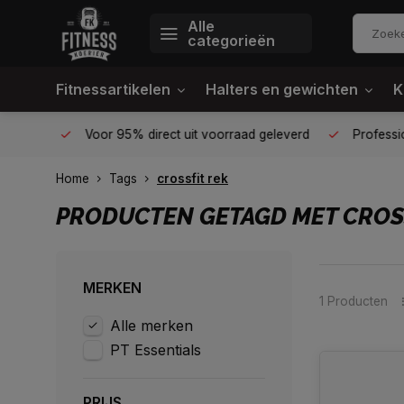
Alle
categorieën
Fitnessartikelen
Halters en gewichten
K
én plek
Voor 95% direct uit voorraad geleverd
Profession
Home
Tags
crossfit rek
PRODUCTEN GETAGD MET CROS
MERKEN
1 Producten
Alle merken
PT Essentials
PRIJS