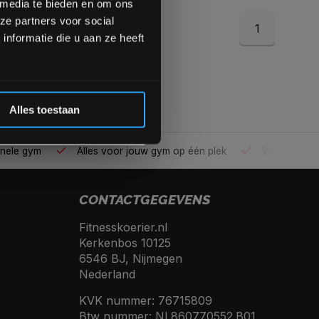
 media te bieden en om ons
ze partners voor social
1
Inschrijven
nformatie die u aan ze heeft
 de korting
Alles toestaan
ele gym
Alles voor jouw gym op één plek
Voor 95% direc
CONTACTGEGEVENS
Fitnesskoerier.nl
Kerkenbos 10125
6546 BJ, Nijmegen
Nederland
KVK nummer: 76715809
Btw nummer: NL860770552.B01