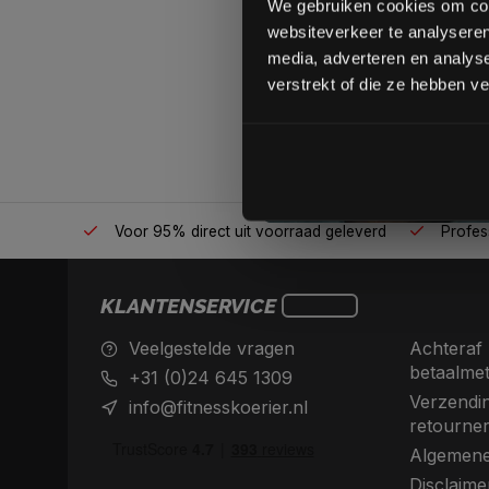
We gebruiken cookies om cont
websiteverkeer te analyseren
media, adverteren en analys
verstrekt of die ze hebben v
én plek
Voor 95% direct uit voorraad geleverd
Professio
KLANTENSERVICE
Veelgestelde vragen
Achteraf 
betaalme
+31 (0)24 645 1309
Verzendin
info@fitnesskoerier.nl
retourne
Algemene
Disclaime