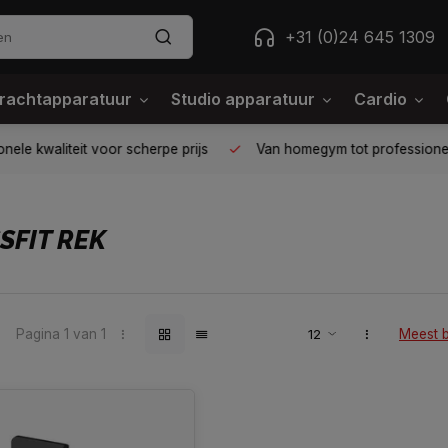
+31 (0)24 645 1309
rachtapparatuur
Studio apparatuur
Cardio
ele kwaliteit voor scherpe prijs
Van homegym tot professione
SFIT REK
Pagina 1 van 1
Meest 