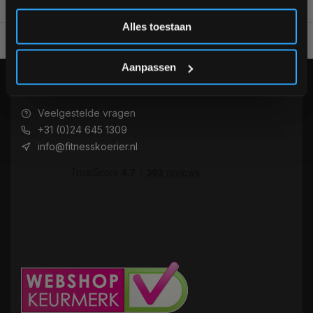
Inschrijven
Alles toestaan
Voor 95% direct uit voorraad geleverd
Professionele kwaliteit
*Verzendkosten vallen buiten de korting
Aanpassen
KLANTENSERVICE
Veelgestelde vragen
+31 (0)24 645 1309
info@fitnesskoerier.nl