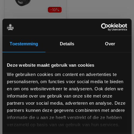
-10%
PT Essentials CROSSFIT
PRO WOMENS
Bumperplate Halterset
Toestemming
Details
Over
Ruim op voorraad
1-3 werkdagen
Bam! 5% korting op je volgende
Deze website maakt gebruik van cookies
bestelling
€477,60
We gebruiken cookies om content en advertenties te
€429,95
personaliseren, om functies voor social media te bieden
Vergelijk
Schrijf je in voor onze nieuwsbrief om op de hoogte te
en om ons websiteverkeer te analyseren. Ook delen we
blijven over onze nieuwe producten, deals en meer
informatie over uw gebruik van onze site met onze
interessante info. Ontvang 5% korting op je eerstvolgende
partners voor social media, adverteren en analyse. Deze
aankoop! 😀
1
partners kunnen deze gegevens combineren met andere
informatie die u aan ze heeft verstrekt of die ze hebben
verzameld op basis van uw gebruik van hun services.