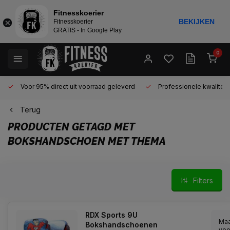
Fitnesskoerier
BEKIJKEN
Fitnesskoerier
GRATIS - In Google Play
0
Voor 95% direct uit voorraad geleverd
Professionele kwaliteit 
Terug
PRODUCTEN GETAGD MET
BOKSHANDSCHOEN MET THEMA
Filters
RDX Sports 9U
Maa
Bokshandschoenen
voo