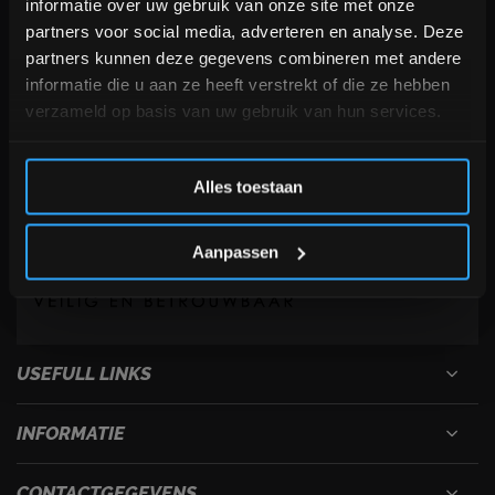
+31 (0)24 645 1309
informatie over uw gebruik van onze site met onze
interessante info. Ontvang 5% korting op je eerstvolgende
info@fitnesskoerier.nl
partners voor social media, adverteren en analyse. Deze
aankoop! 😀
partners kunnen deze gegevens combineren met andere
informatie die u aan ze heeft verstrekt of die ze hebben
verzameld op basis van uw gebruik van hun services.
Inschrijven
Alles toestaan
*Verzendkosten vallen buiten de korting
Aanpassen
USEFULL LINKS
INFORMATIE
CONTACTGEGEVENS