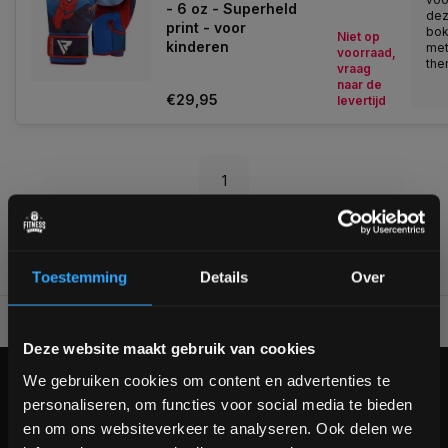
- 6 oz - Superheld
de
print - voor
bo
Niet op
kinderen
met
voorraad,
them
vraag
naar de
€29,95
levertijd
1
Toestemming
Details
Over
Voor 95% direct uit voorraad geleverd
Professionele kwaliteit
Bam! 5% korting op je volgende
Deze website maakt gebruik van cookies
bestelling
We gebruiken cookies om content en advertenties te
KLANTENSERVICE
personaliseren, om functies voor social media te bieden
Schrijf je in voor onze nieuwsbrief om op de hoogte te
Veelgestelde vragen
en om ons websiteverkeer te analyseren. Ook delen we
blijven over onze nieuwe producten, deals en meer